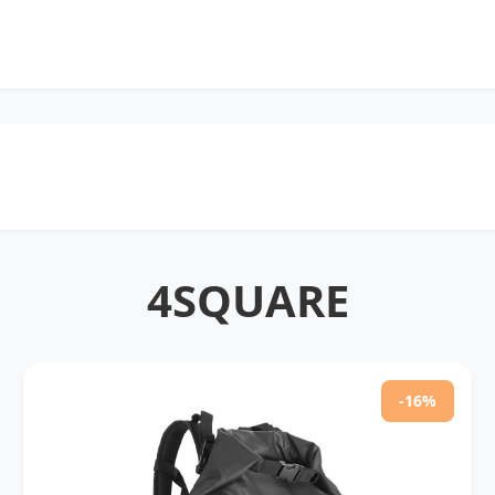
4SQUARE
-16%