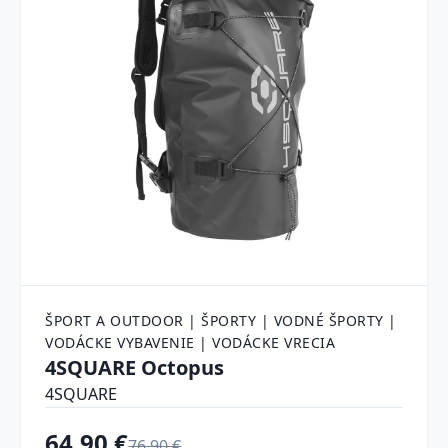
ŠPORT A OUTDOOR | ŠPORTY | VODNÉ ŠPORTY |
VODÁCKE VYBAVENIE | VODÁCKE VRECIA
4SQUARE Octopus
4SQUARE
64.90 €
76.90 €