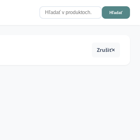
Hľadať
Zrušiť