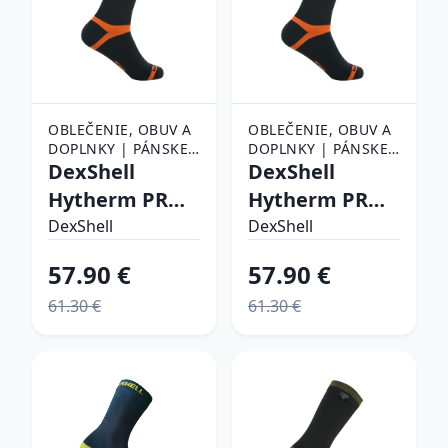
OBLEČENIE, OBUV A
OBLEČENIE, OBUV A
DOPLNKY | PÁNSKE
DOPLNKY | PÁNSKE
OBLEČENIE |
DexShell
OBLEČENIE |
DexShell
PÁNSKE PONOŽKY
PÁNSKE PONOŽKY
Hytherm PRO
Hytherm PRO
Tangelo Red
Tangelo Red
DexShell
DexShell
Stripe - S (36-
Stripe - L (43-
57.90 €
57.90 €
38)
46)
61.30 €
61.30 €