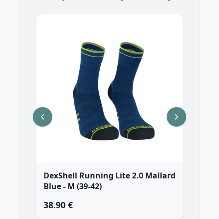
DexShell Running Lite 2.0 Mallard
Dex
Blue - M (39-42)
- X
38.90 €
34