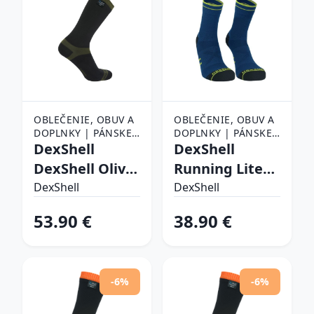
OBLEČENIE, OBUV A
OBLEČENIE, OBUV A
DOPLNKY | PÁNSKE
DOPLNKY | PÁNSKE
OBLEČENIE |
DexShell
OBLEČENIE |
DexShell
PÁNSKE PONOŽKY
PÁNSKE PONOŽKY
DexShell Olive
Running Lite
- L (43-46)
2.0 Mallard
DexShell
DexShell
Blue - S (37-39)
53.90 €
38.90 €
-6%
-6%