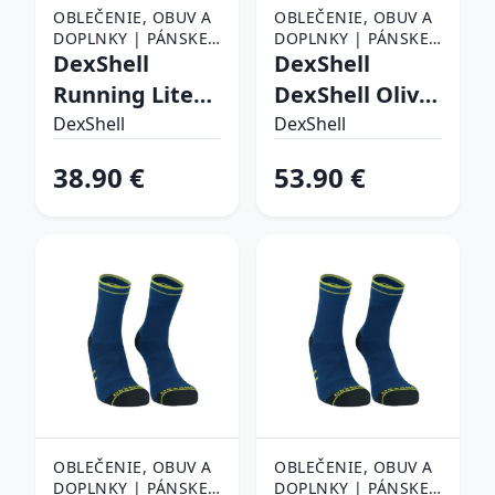
OBLEČENIE, OBUV A
OBLEČENIE, OBUV A
DOPLNKY | PÁNSKE
DOPLNKY | PÁNSKE
OBLEČENIE |
DexShell
OBLEČENIE |
DexShell
PÁNSKE PONOŽKY
PÁNSKE PONOŽKY
Running Lite
DexShell Olive
2.0 Mallard
- XL (47-49)
DexShell
DexShell
Blue - M (39-42)
38.90 €
53.90 €
OBLEČENIE, OBUV A
OBLEČENIE, OBUV A
DOPLNKY | PÁNSKE
DOPLNKY | PÁNSKE