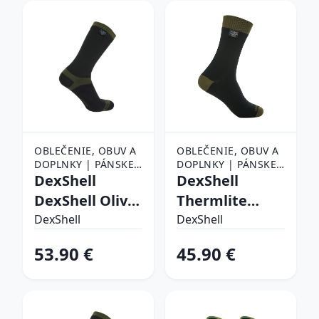
OBLEČENIE, OBUV A
OBLEČENIE, OBUV A
DOPLNKY | PÁNSKE
DOPLNKY | PÁNSKE
OBLEČENIE |
DexShell
OBLEČENIE |
DexShell
PÁNSKE PONOŽKY
PÁNSKE PONOŽKY
DexShell Olive
Thermlite
- M (39-42)
Olive Green - M
DexShell
DexShell
(39-42)
53.90 €
45.90 €