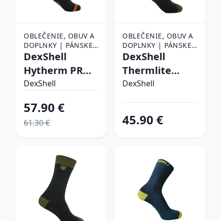
OBLEČENIE, OBUV A
OBLEČENIE, OBUV A
DOPLNKY | PÁNSKE
DOPLNKY | PÁNSKE
OBLEČENIE |
DexShell
OBLEČENIE |
DexShell
PÁNSKE PONOŽKY
PÁNSKE PONOŽKY
Hytherm PRO
Thermlite
Tangelo Red
Olive Green -
DexShell
DexShell
Stripe - M (39-
XL (47-49)
57.90 €
42)
45.90 €
61.30 €