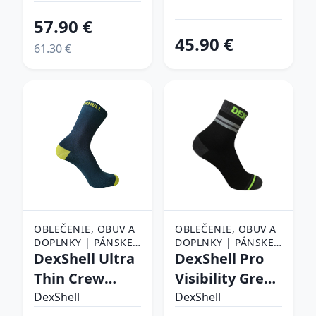
Stripe - XL (47-
(36-38)
57.90 €
49)
45.90 €
61.30 €
OBLEČENIE, OBUV A
OBLEČENIE, OBUV A
DOPLNKY | PÁNSKE
DOPLNKY | PÁNSKE
OBLEČENIE |
DexShell Ultra
OBLEČENIE |
DexShell Pro
PÁNSKE PONOŽKY
PÁNSKE PONOŽKY
Thin Crew
Visibility Grey
Navy-Lime - M
Stripe - XL (47-
DexShell
DexShell