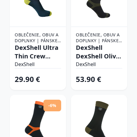
OBLEČENIE, OBUV A
OBLEČENIE, OBUV A
DOPLNKY | PÁNSKE
DOPLNKY | PÁNSKE
OBLEČENIE |
DexShell Ultra
OBLEČENIE |
DexShell
PÁNSKE PONOŽKY
PÁNSKE PONOŽKY
Thin Crew
DexShell Olive
Navy-Lime - XL
- S (36-38)
DexShell
DexShell
(47-49)
29.90 €
53.90 €
-6%