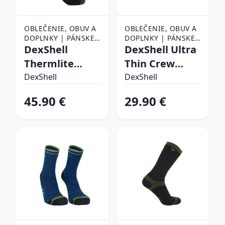
OBLEČENIE, OBUV A
OBLEČENIE, OBUV A
DOPLNKY | PÁNSKE
DOPLNKY | PÁNSKE
OBLEČENIE |
DexShell
OBLEČENIE |
DexShell Ultra
PÁNSKE PONOŽKY
PÁNSKE PONOŽKY
Thermlite
Thin Crew
Olive Green - L
Navy-Lime - L
DexShell
DexShell
(43-46)
(43-46)
45.90 €
29.90 €