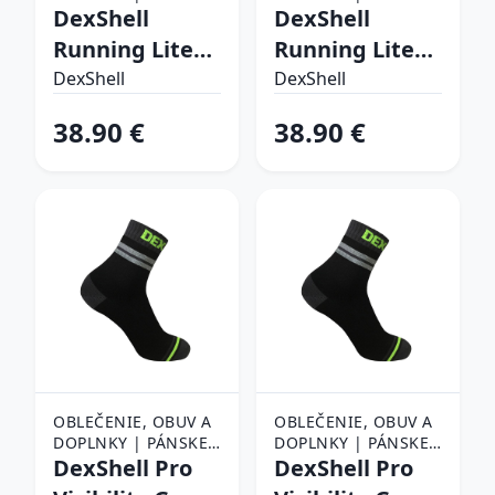
OBLEČENIE |
DexShell
OBLEČENIE |
DexShell
PÁNSKE PONOŽKY
PÁNSKE PONOŽKY
Running Lite
Running Lite
2.0 Mallard
2.0 Mallard
DexShell
DexShell
Blue - XL (47-
Blue - L (43-46)
38.90 €
38.90 €
49)
OBLEČENIE, OBUV A
OBLEČENIE, OBUV A
DOPLNKY | PÁNSKE
DOPLNKY | PÁNSKE
OBLEČENIE |
DexShell Pro
OBLEČENIE |
DexShell Pro
PÁNSKE PONOŽKY
PÁNSKE PONOŽKY