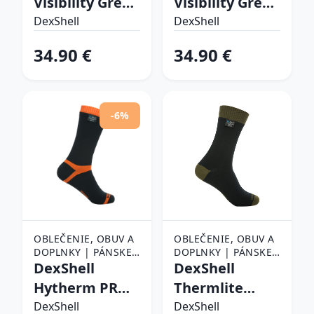
Visibility Grey
Visibility Grey
Stripe - L (43-
Stripe - M (39-
DexShell
DexShell
46)
42)
34.90 €
34.90 €
-6%
OBLEČENIE, OBUV A
OBLEČENIE, OBUV A
DOPLNKY | PÁNSKE
DOPLNKY | PÁNSKE
OBLEČENIE |
DexShell
OBLEČENIE |
DexShell
PÁNSKE PONOŽKY
PÁNSKE PONOŽKY
Hytherm PRO
Thermlite
Tangelo Red
Olive Green - S
DexShell
DexShell