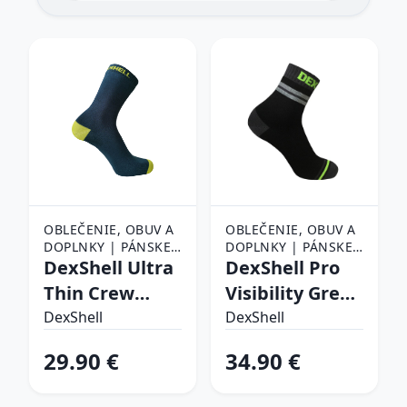
OBLEČENIE, OBUV A
OBLEČENIE, OBUV A
DOPLNKY | PÁNSKE
DOPLNKY | PÁNSKE
OBLEČENIE |
DexShell Ultra
OBLEČENIE |
DexShell Pro
PÁNSKE PONOŽKY
PÁNSKE PONOŽKY
Thin Crew
Visibility Grey
Navy-Lime - S
Stripe - S (36-
DexShell
DexShell
(36-38)
38)
29.90 €
34.90 €