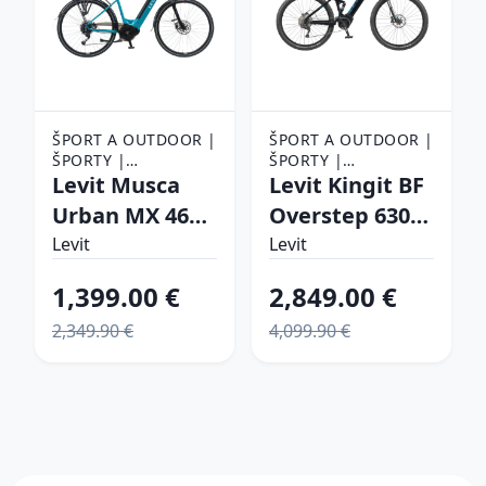
ŠPORT A OUTDOOR |
ŠPORT A OUTDOOR |
ŠPORTY |
ŠPORTY |
CYKLISTIKA |
Levit Musca
CYKLISTIKA |
Levit Kingit BF
ELEKTROBICYKLE
ELEKTROBICYKLE
Urban MX 468
Overstep 630
28" - model
29" - model
Levit
Levit
2024 Turquoise
2024 Blue black
1,399.00 €
2,849.00 €
pearl - 18" (160-
pearl - M (17",
2,349.90 €
4,099.90 €
180 cm)
165-175 cm)