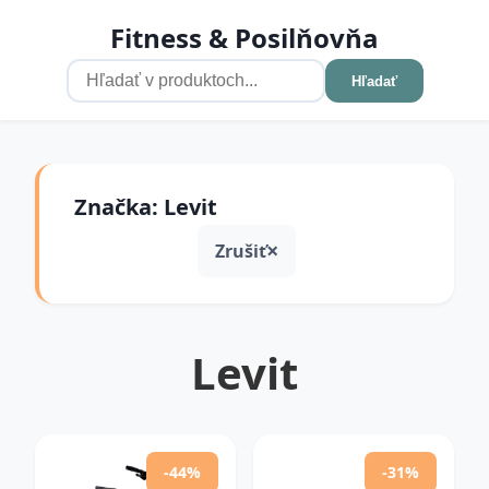
Fitness & Posilňovňa
Hľadať
Značka: Levit
Zrušiť
Levit
-44%
-31%