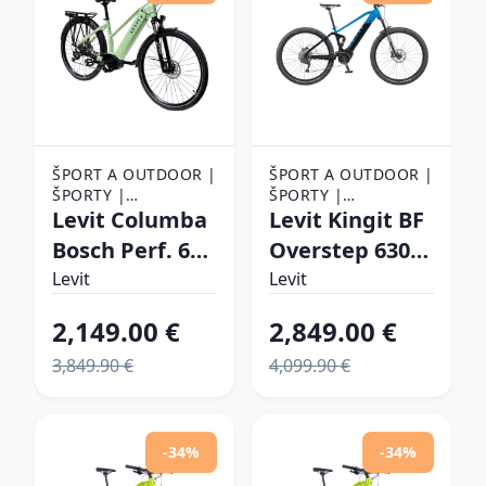
ŠPORT A OUTDOOR |
ŠPORT A OUTDOOR |
ŠPORTY |
ŠPORTY |
CYKLISTIKA |
Levit Columba
CYKLISTIKA |
Levit Kingit BF
ELEKTROBICYKLE
ELEKTROBICYKLE
Bosch Perf. 625
Overstep 630
28" Matt Mint -
29" - model
Levit
Levit
20" (175-185
2024 Blue black
2,149.00 €
2,849.00 €
cm)
pearl - L (18,5",
3,849.90 €
4,099.90 €
175-185 cm)
-34%
-34%