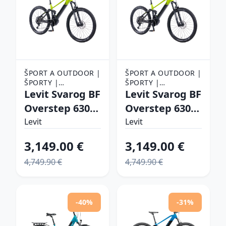
ŠPORT A OUTDOOR |
ŠPORT A OUTDOOR |
ŠPORTY |
ŠPORTY |
CYKLISTIKA |
Levit Svarog BF
CYKLISTIKA |
Levit Svarog BF
ELEKTROBICYKLE
ELEKTROBICYKLE
Overstep 630
Overstep 630
29"-27,5" -
29"-27,5" -
Levit
Levit
model 2024
model 2024
3,149.00 €
3,149.00 €
Lime black
Lime black
4,749.90 €
4,749.90 €
pearl - XL
pearl - L (18,5",
(20,5", 185-195
175-185 cm)
cm)
-40%
-31%