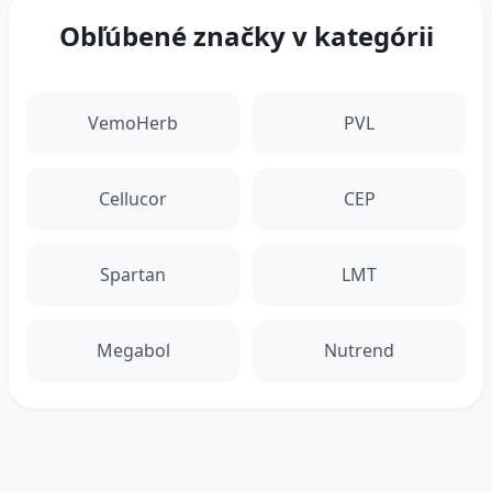
Obľúbené značky v kategórii
VemoHerb
PVL
Cellucor
CEP
Spartan
LMT
Megabol
Nutrend