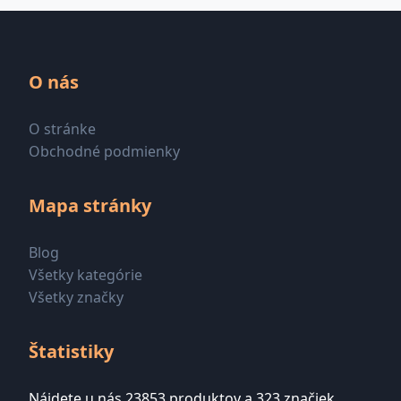
O nás
O stránke
Obchodné podmienky
Mapa stránky
Blog
Všetky kategórie
Všetky značky
Štatistiky
Nájdete u nás 23853 produktov a 323 značiek.