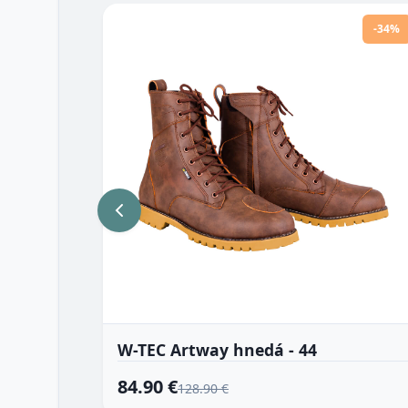
-34%
W-TEC Artway hnedá - 44
84.90 €
128.90 €