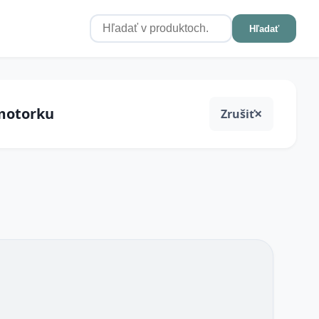
Hľadať
 motorku
Zrušiť