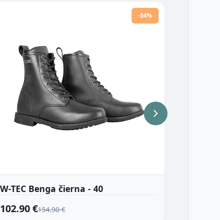
-34%
W-TEC Benga čierna - 40
W-TEC D
102.90 €
77.90 
154.90 €