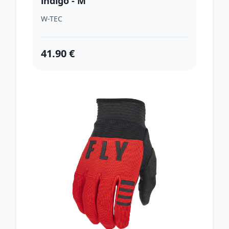
indigo - M
W-TEC
41.90 €