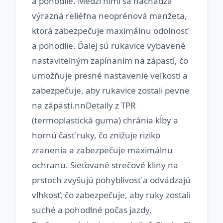
a pohodlie. Medzi nimi sa nachádza
výrazná reliéfna neoprénová manžeta,
ktorá zabezpečuje maximálnu odolnosť
a pohodlie. Ďalej sú rukavice vybavené
nastaviteľným zapínaním na zápästí, čo
umožňuje presné nastavenie veľkosti a
zabezpečuje, aby rukavice zostali pevne
na zápästí.nnDetaily z TPR
(termoplastická guma) chránia kĺby a
hornú časť ruky, čo znižuje riziko
zranenia a zabezpečuje maximálnu
ochranu. Sieťované strečové kliny na
prstoch zvyšujú pohyblivosť a odvádzajú
vlhkosť, čo zabezpečuje, aby ruky zostali
suché a pohodlné počas jazdy.