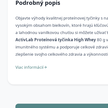
Podrobný popis
Objavte výhody kvalitnej proteínovej tyčinky s
vysokým obsahom bielkovín, ktoré hrajú kľúčovú r
a lahodnou vanilkovou chuťou si môžete užívať t
ActivLab Proteínová tyčinka High Whey
80 g v
imunitného systému a podporuje celkové zdravie.