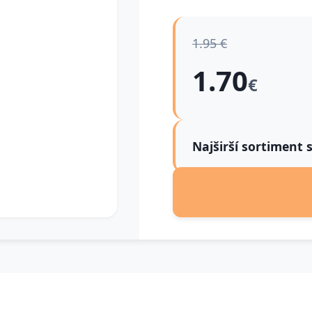
1.95 €
1.70
€
Najširší sortiment