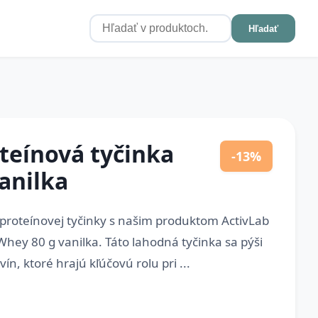
Hľadať
teínová tyčinka
-13%
anilka
 proteínovej tyčinky s našim produktom ActivLab
Whey 80 g vanilka. Táto lahodná tyčinka sa pýši
, ktoré hrajú kľúčovú rolu pri ...