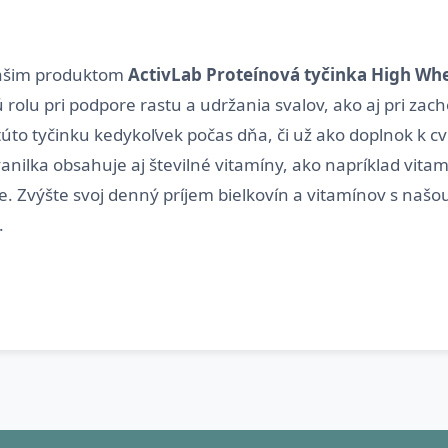
 našim produktom
ActivLab Proteínová tyčinka High Wh
olu pri podpore rastu a udržania svalov, ako aj pri zach
úto tyčinku kedykoľvek počas dňa, či už ako doplnok k c
anilka obsahuje aj številné vitamíny, ako napríklad vitamí
 Zvýšte svoj denný príjem bielkovín a vitamínov s našou