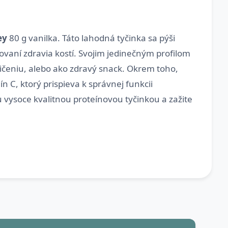
ey
80 g vanilka. Táto lahodná tyčinka sa pýši
ovaní zdravia kostí. Svojim jedinečným profilom
vičeniu, alebo ako zdravý snack. Okrem toho,
n C, ktorý prispieva k správnej funkcii
 vysoce kvalitnou proteínovou tyčinkou a zažite