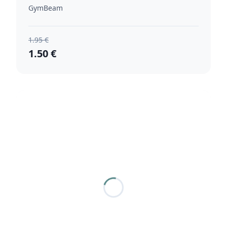
GymBeam
1.95 €
1.50 €