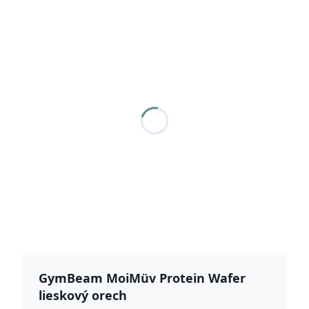
GymBeam MoiMüv Protein Wafer
lieskový orech