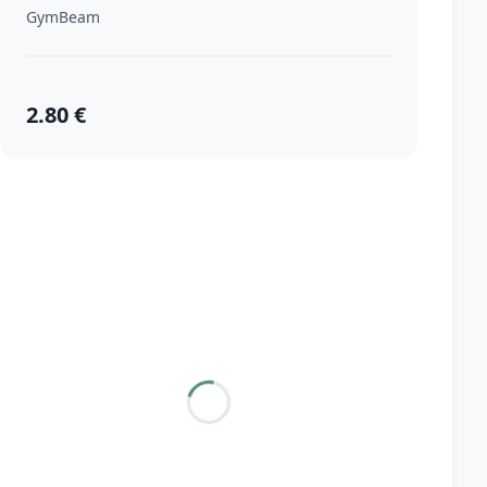
GymBeam
2.80 €