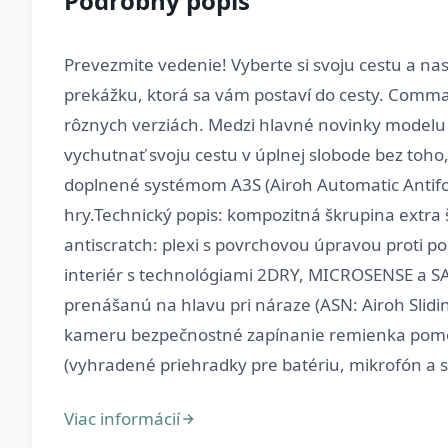
Podrobný popis
Prevezmite vedenie! Vyberte si svoju cestu a nas
prekážku, ktorá sa vám postaví do cesty. Comma
rôznych verziách. Medzi hlavné novinky model
vychutnať svoju cestu v úplnej slobode bez toho
doplnené systémom A3S (Airoh Automatic Antifog
hry.Technický popis: kompozitná škrupina extra 
antiscratch: plexi s povrchovou úpravou proti p
interiér s technológiami 2DRY, MICROSENSE a SAN
prenášanú na hlavu pri náraze (ASN: Airoh Slidi
kameru bezpečnostné zapínanie remienka pomoco