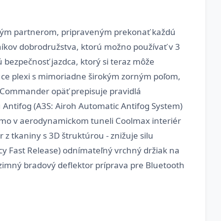
ým partnerom, pripraveným prekonať každú
níkov dobrodružstva, ktorú možno používať v 3
 bezpečnosť jazdca, ktorý si teraz môže
ajúce plexi s mimoriadne širokým zorným poľom,
. Commander opäť prepisuje pravidlá
u Antifog (A3S: Airoh Automatic Antifog System)
iamo v aerodynamickom tuneli Coolmax interiér
 tkaniny s 3D štruktúrou - znižuje silu
cy Fast Release) odnímateľný vrchný držiak na
imný bradový deflektor príprava pre Bluetooth