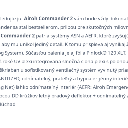
ledujte ju.
Airoh Commander 2
vám bude vždy dokonal
nder sa stal bestsellerom, prilbou pre skutočných milov
u
Commander 2
patria systémy ASN a AEFR, ktoré zvyšujú
, aby mu unikol jediný detail. K tomu prispieva aj vynik
 System). Súčasťou balenia je aj fólia Pinlock® 120 XLT
široké UV plexi integrovaná slnečná clona plexi s poloho
oškriabaniu sofistikovaný ventilačný systém vyvinutý pr
ITIZED, odnímateľný, prateľný a hypoalergénny interiér z
ng Net) ľahko odnímateľný interiér (AEFR: Airoh Emergen
u DD krúžkov letný bradový deflektor + odnímateľný z