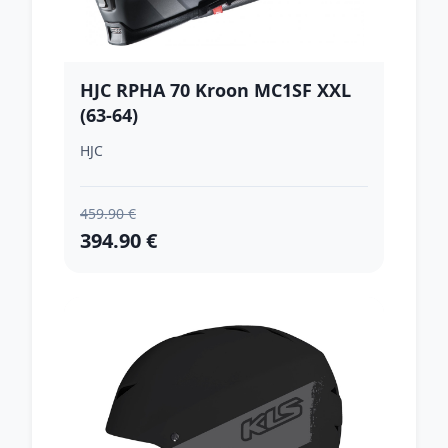
HJC RPHA 70 Kroon MC1SF XXL
(63-64)
HJC
459.90 €
394.90 €