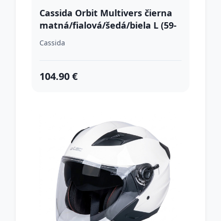
Cassida Orbit Multivers čierna
matná/fialová/šedá/biela L (59-
60)
Cassida
104.90 €