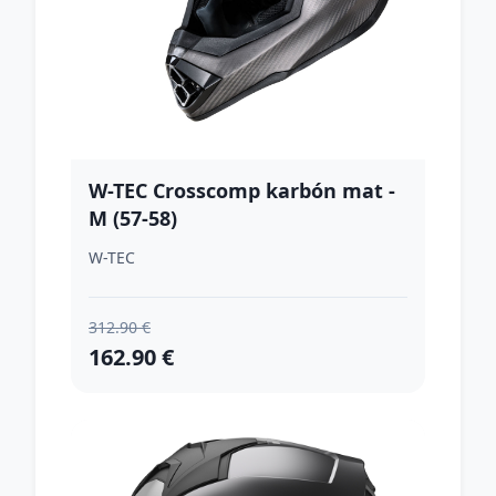
W-TEC Crosscomp karbón mat -
M (57-58)
W-TEC
312.90 €
162.90 €