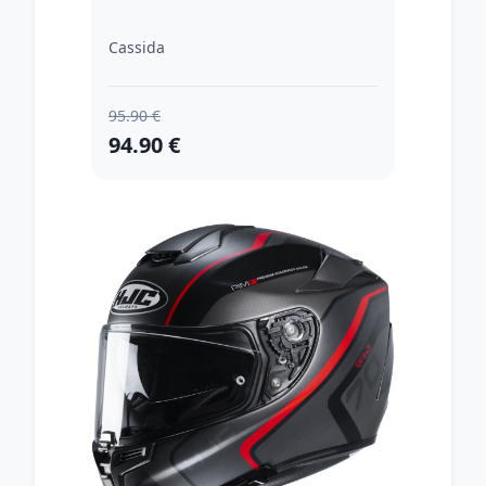
Cassida
95.90 €
94.90 €