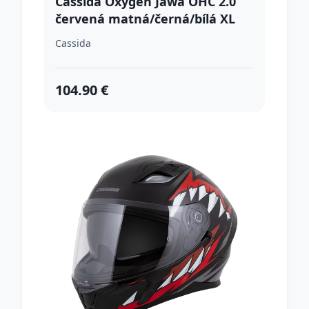
Cassida Oxygen Jawa OHC 2.0
červená matná/černá/bílá XL
(61-62)
Cassida
104.90 €