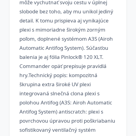
môže vychutnať svoju cestu v úplnej
slobode bez toho, aby mu unikol jediný
detail. K tomu prispieva aj vynikajúce
plexi s mimoriadne širokým zorným
poľom, doplnené systémom A3S (Airoh
Automatic Antifog System). Súčasťou
balenia je aj fólia Pinlock® 120 XLT.
Commander opäť prepisuje pravidlá
hry.Technický popis: kompozitná
škrupina extra široké UV plexi
integrovaná slnečná clona plexi s
polohou Antifog (A3S: Airoh Automatic
Antifog System) antiscratch: plexi s
povrchovou úpravou proti poškriabaniu
sofistikovaný ventilačný systém