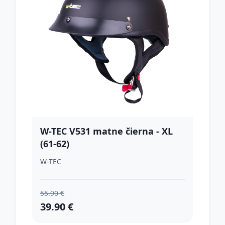
W-TEC V531 matne čierna - XL
(61-62)
W-TEC
55.90 €
39.90 €