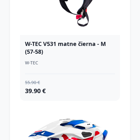
W-TEC V531 matne čierna - M
(57-58)
W-TEC
55.90 €
39.90 €