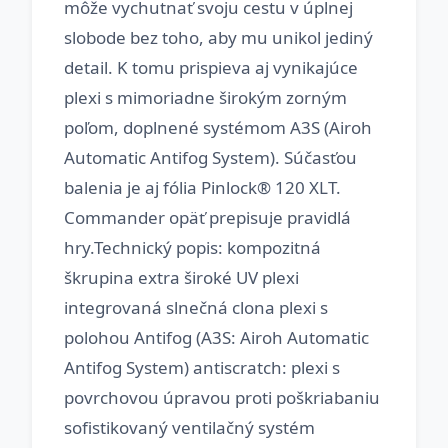
môže vychutnať svoju cestu v úplnej
slobode bez toho, aby mu unikol jediný
detail. K tomu prispieva aj vynikajúce
plexi s mimoriadne širokým zorným
poľom, doplnené systémom A3S (Airoh
Automatic Antifog System). Súčasťou
balenia je aj fólia Pinlock® 120 XLT.
Commander opäť prepisuje pravidlá
hry.Technický popis: kompozitná
škrupina extra široké UV plexi
integrovaná slnečná clona plexi s
polohou Antifog (A3S: Airoh Automatic
Antifog System) antiscratch: plexi s
povrchovou úpravou proti poškriabaniu
sofistikovaný ventilačný systém