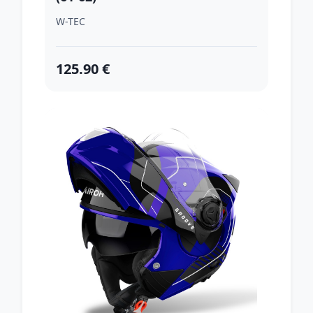
W-TEC
125.90 €