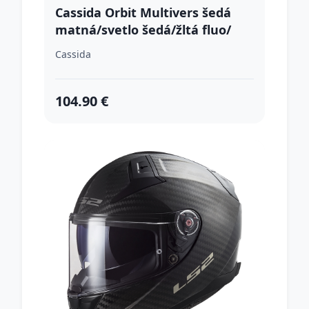
Cassida Orbit Multivers šedá
matná/svetlo šedá/žltá fluo/
čierna XL (61-62)
Cassida
104.90 €