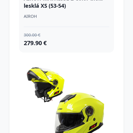
lesklá XS (53-54)
AIROH
300.00 €
279.90 €