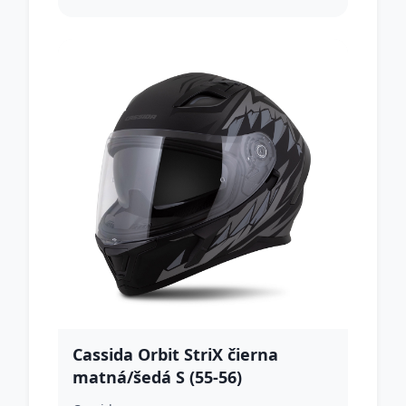
Cassida Orbit StriX čierna
matná/šedá S (55-56)