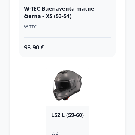
W-TEC Buenaventa matne
čierna - XS (53-54)
W-TEC
93.90 €
LS2 L (59-60)
LS2