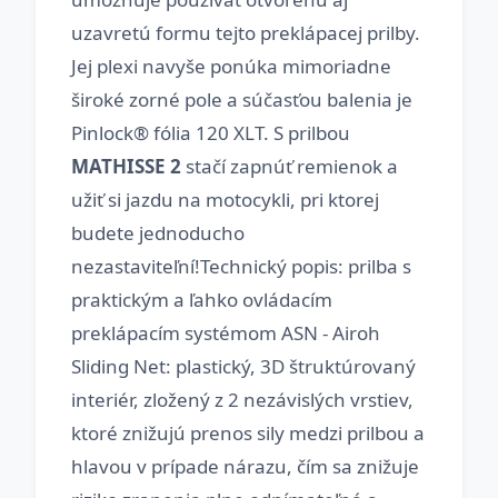
uzavretú formu tejto preklápacej prilby.
Jej plexi navyše ponúka mimoriadne
široké zorné pole a súčasťou balenia je
Pinlock® fólia 120 XLT. S prilbou
MATHISSE 2
stačí zapnúť remienok a
užiť si jazdu na motocykli, pri ktorej
budete jednoducho
nezastaviteľní!Technický popis: prilba s
praktickým a ľahko ovládacím
preklápacím systémom ASN - Airoh
Sliding Net: plastický, 3D štruktúrovaný
interiér, zložený z 2 nezávislých vrstiev,
ktoré znižujú prenos sily medzi prilbou a
hlavou v prípade nárazu, čím sa znižuje