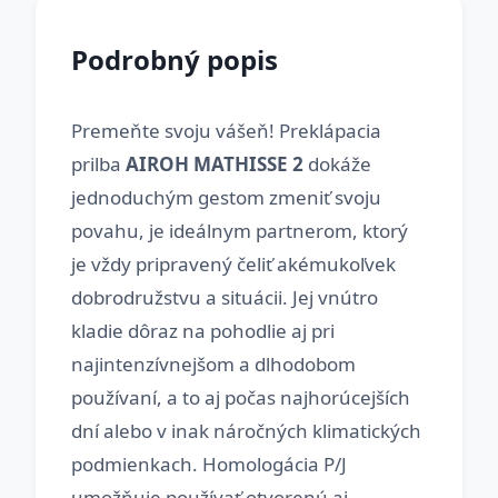
Podrobný popis
Premeňte svoju vášeň! Preklápacia
prilba
AIROH MATHISSE 2
dokáže
jednoduchým gestom zmeniť svoju
povahu, je ideálnym partnerom, ktorý
je vždy pripravený čeliť akémukoľvek
dobrodružstvu a situácii. Jej vnútro
kladie dôraz na pohodlie aj pri
najintenzívnejšom a dlhodobom
používaní, a to aj počas najhorúcejších
dní alebo v inak náročných klimatických
podmienkach. Homologácia P/J
umožňuje používať otvorenú aj