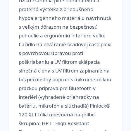
riziko zranenia plne odnímateľná a
prateľná výstelka z priedušného
hypoalergénneho materiálu navrhnutá
s veľkým dôrazom na bezpečnosť,
pohodlie a ergonómiu interiéru veľké
tlačidlo na otváranie bradovej časti plexi
s povrchovou úpravou proti
poškriabaniu a UV filtrom sklápacia
slnečná clona s UV filtrom zapínanie na
bezpečnostný popruh s mikrometrickou
prackou príprava pre Bluetooth v
interiéri (vyhradené priehradky na
batériu, mikrofón a slúchadlá) Pinlock®
120 XLT fólia upevnená na prilbe
škrupina: HRT - High Resistant