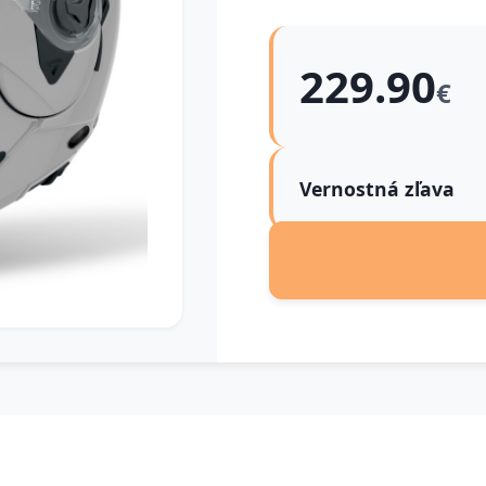
229.90
€
Vernostná zľava