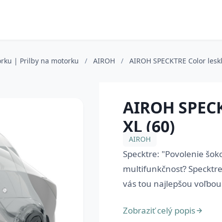
rku | Prilby na motorku
/
AIROH
/
AIROH SPECKTRE Color leskl
AIROH SPECK
XL (60)
AIROH
Specktre: "Povolenie šoko
multifunkčnosť? Specktre,
vás tou najlepšou voľbou. 
Zobraziť celý popis