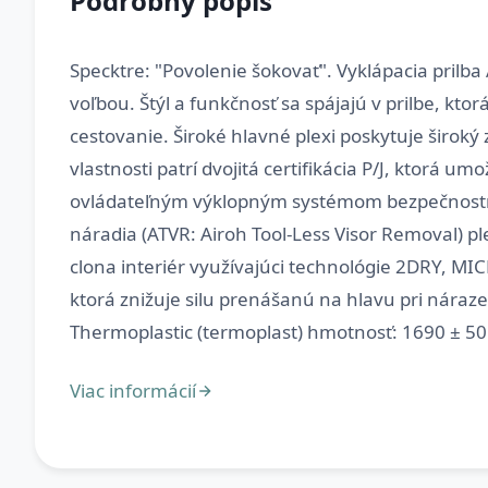
Podrobný popis
Specktre: "Povolenie šokovať". Vyklápacia prilba 
voľbou. Štýl a funkčnosť sa spájajú v prilbe, k
cestovanie. Široké hlavné plexi poskytuje široký
vlastnosti patrí dvojitá certifikácia P/J, ktorá 
ovládateľným výklopným systémom bezpečnostné 
náradia (ATVR: Airoh Tool-Less Visor Removal) p
clona interiér využívajúci technológie 2DRY, MI
ktorá znižuje silu prenášanú na hlavu pri náraze