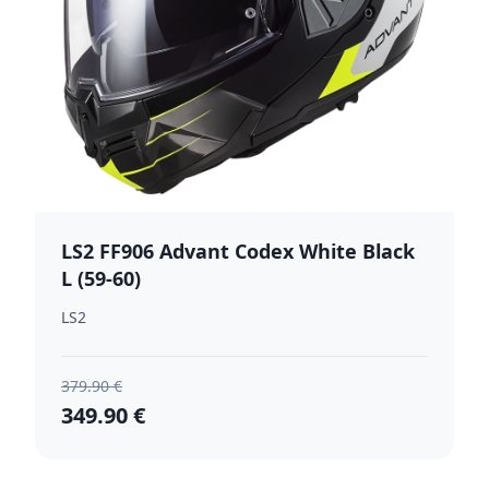
LS2 FF906 Advant Codex White Black
L (59-60)
LS2
379.90 €
349.90 €