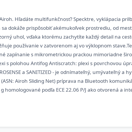
Airoh. Hľadáte multifunkčnosť? Specktre, vyklápacia prilb
torá sa dokáže prispôsobiť akémukoľvek prostrediu, od m
 zorný uhol, vďaka ktorému zachytíte každý detail na cest
umožňuje používanie v zatvorenom aj vo výklopnom stave.Te
zapínanie s mikrometrickou prackou mimoriadne široké
lexi s polohou Antifog Antiscratch: plexi s povrchovou ú
CROSENSE a SANITIZED - je odnímateľný, umývateľný a hyp
 (ASN: Airoh Sliding Net) príprava na Bluetooth komuniká