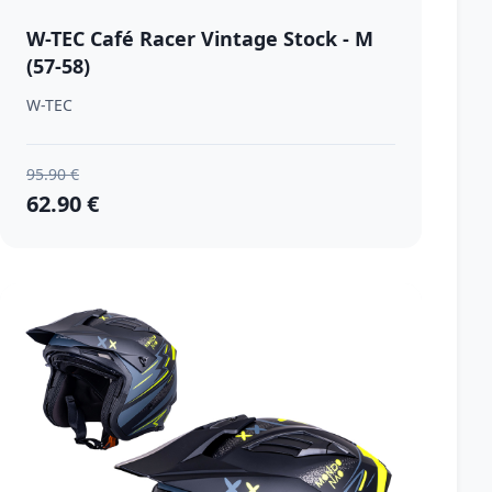
W-TEC Café Racer Vintage Stock - M
(57-58)
W-TEC
95.90 €
62.90 €