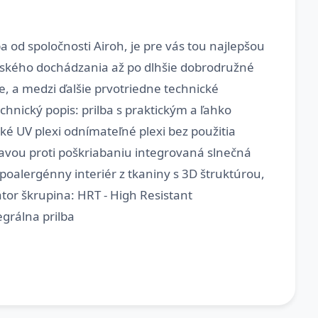
a od spoločnosti Airoh, je pre vás tou najlepšou
estského dochádzania až po dlhšie dobrodružné
e, a medzi ďalšie prvotriedne technické
chnický popis: prilba s praktickým a ľahko
 UV plexi odnímateľné plexi bez použitia
pravou proti poškriabaniu integrovaná slnečná
oalergénny interiér z tkaniny s 3D štruktúrou,
tor škrupina: HRT - High Resistant