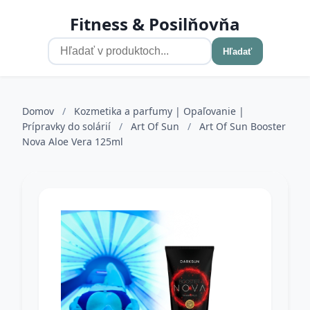
Fitness & Posilňovňa
Hľadať
Domov
/
Kozmetika a parfumy | Opaľovanie |
Prípravky do solárií
/
Art Of Sun
/
Art Of Sun Booster
Nova Aloe Vera 125ml