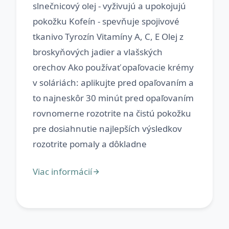
slnečnicový olej - vyživujú a upokojujú
pokožku Kofeín - spevňuje spojivové
tkanivo Tyrozín Vitamíny A, C, E Olej z
broskyňových jadier a vlašských
orechov Ako používať opaľovacie krémy
v soláriách: aplikujte pred opaľovaním a
to najneskôr 30 minút pred opaľovaním
rovnomerne rozotrite na čistú pokožku
pre dosiahnutie najlepších výsledkov