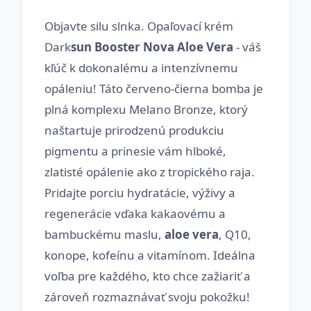
Objavte silu slnka. Opaľovací krém
Dark
sun Booster Nova Aloe Vera
- váš
kľúč k dokonalému a intenzívnemu
opáleniu! Táto červeno-čierna bomba je
plná komplexu Melano Bronze, ktorý
naštartuje prirodzenú produkciu
pigmentu a prinesie vám hlboké,
zlatisté opálenie ako z tropického raja.
Pridajte porciu hydratácie, výživy a
regenerácie vďaka kakaovému a
bambuckému maslu,
aloe vera
, Q10,
konope, kofeínu a vitamínom. Ideálna
voľba pre každého, kto chce zažiariť a
zároveň rozmaznávať svoju pokožku!