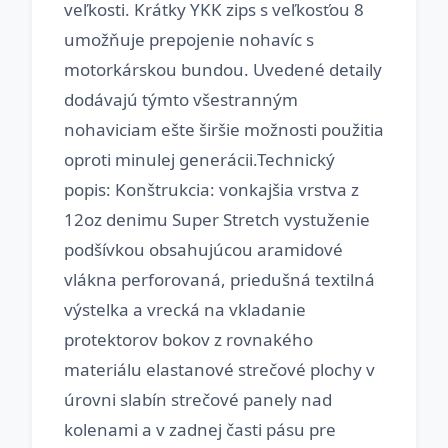
veľkosti. Krátky YKK zips s veľkosťou 8
umožňuje prepojenie nohavíc s
motorkárskou bundou. Uvedené detaily
dodávajú týmto všestranným
nohaviciam ešte širšie možnosti použitia
oproti minulej generácii.Technický
popis: Konštrukcia: vonkajšia vrstva z
12oz denimu Super Stretch vystuženie
podšívkou obsahujúcou aramidové
vlákna perforovaná, priedušná textilná
výstelka a vrecká na vkladanie
protektorov bokov z rovnakého
materiálu elastanové strečové plochy v
úrovni slabín strečové panely nad
kolenami a v zadnej časti pásu pre