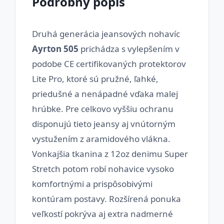
Podrobný popis
Druhá generácia jeansových nohavíc
Ayrton 505
prichádza s vylepšením v
podobe CE certifikovaných protektorov
Lite Pro, ktoré sú pružné, ľahké,
priedušné a nenápadné vďaka malej
hrúbke. Pre celkovo vyššiu ochranu
disponujú tieto jeansy aj vnútorným
vystužením z aramidového vlákna.
Vonkajšia tkanina z 12oz denimu Super
Stretch potom robí nohavice vysoko
komfortnými a prispôsobivými
kontúram postavy. Rozšírená ponuka
veľkostí pokrýva aj extra nadmerné