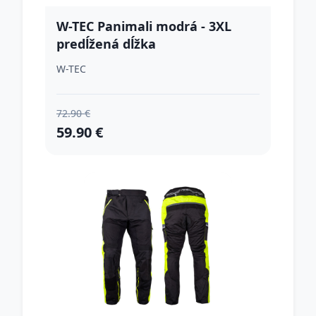
W-TEC Panimali modrá - 3XL
predĺžená dĺžka
W-TEC
72.90 €
59.90 €