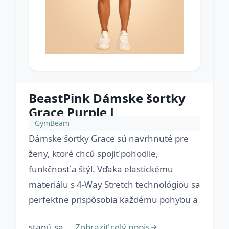
BeastPink Dámske šortky
Grace Purple L
GymBeam
Dámske šortky Grace sú navrhnuté pre
ženy, ktoré chcú spojiť pohodlie,
funkčnosť a štýl. Vďaka elastickému
materiálu s 4-Way Stretch technológiou sa
perfektne prispôsobia každému pohybu a
stanú sa ...
Zobraziť celý popis