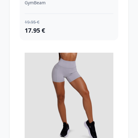
GymBeam
19.95 €
17.95 €