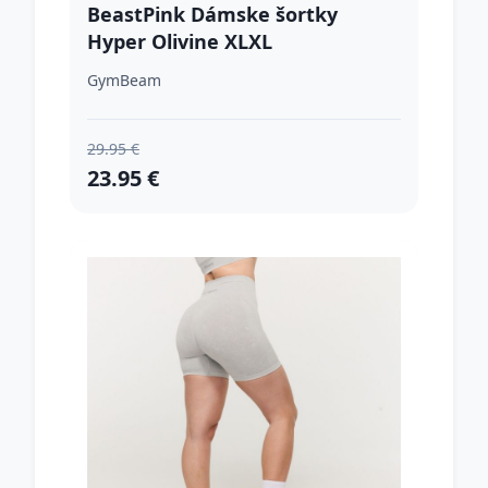
BeastPink Dámske šortky
Hyper Olivine XLXL
GymBeam
29.95 €
23.95 €