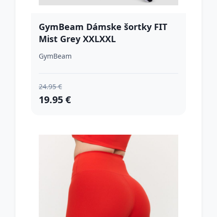
GymBeam Dámske šortky FIT
Mist Grey XXLXXL
GymBeam
24.95 €
19.95 €