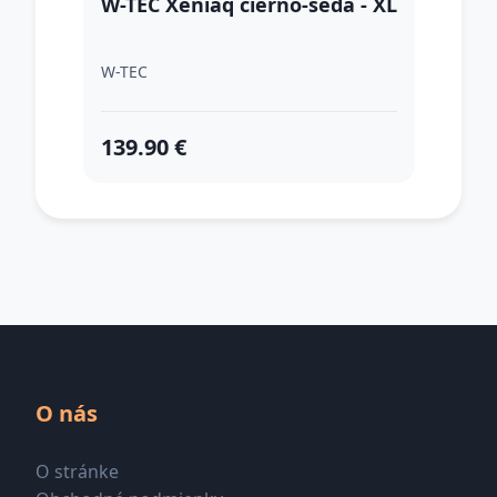
W-TEC Xeniaq čierno-šedá - XL
W-TEC
139.90 €
O nás
O stránke