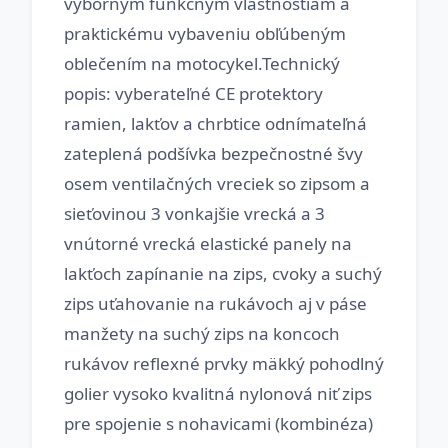
výborným funkčným vlastnostiam a
praktickému vybaveniu obľúbeným
oblečením na motocykel.Technický
popis: vyberateľné CE protektory
ramien, lakťov a chrbtice odnímateľná
zateplená podšívka bezpečnostné švy
osem ventilačných vreciek so zipsom a
sieťovinou 3 vonkajšie vrecká a 3
vnútorné vrecká elastické panely na
lakťoch zapínanie na zips, cvoky a suchý
zips uťahovanie na rukávoch aj v páse
manžety na suchý zips na koncoch
rukávov reflexné prvky mäkký pohodlný
golier vysoko kvalitná nylonová niť zips
pre spojenie s nohavicami (kombinéza)