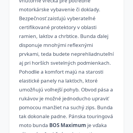
vnútorné vrecká pre potrebné
motorkárske vybavenie či doklady.
Bezpečnosť zaisťujú vyberateľné
certifikované protektory v oblasti
ramien, lakťov a chrbtice. Bunda ďalej
disponuje mnohými reflexnými
prvkami, teda budete neprehliadnuteľní
aj pri horších svetelných podmienkach.
Pohodlie a komfort majú na starosti
elastické panely na lakťoch, ktoré
umožňujú voľnejší pohyb. Obvod pása a
rukávov je možné jednoducho upraviť
pomocou manžiet na suchý zips. Bunda
tak dokonale padne. Pánska touringová
moto bunda
BOS Maximum
je vďaka