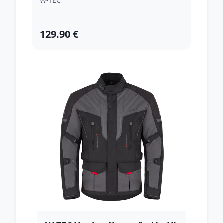
W-TEC
129.90 €