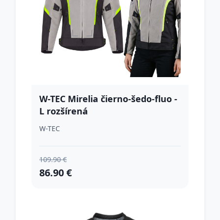
W-TEC Mirelia čierno-šedo-fluo -
L rozšírená
W-TEC
109.90 €
86.90 €