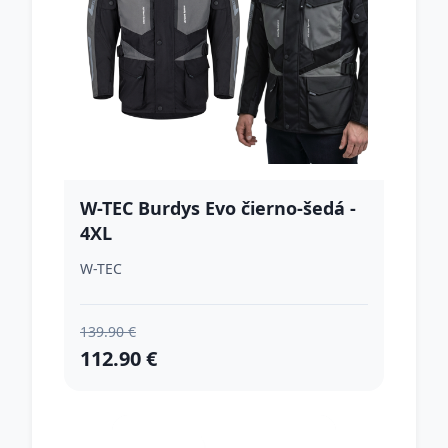
W-TEC Burdys Evo čierno-šedá -
4XL
W-TEC
139.90 €
112.90 €