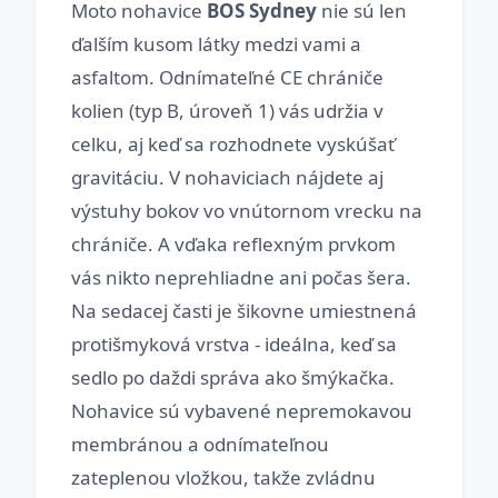
Moto nohavice
BOS Sydney
nie sú len
ďalším kusom látky medzi vami a
asfaltom. Odnímateľné CE chrániče
kolien (typ B, úroveň 1) vás udržia v
celku, aj keď sa rozhodnete vyskúšať
gravitáciu. V nohaviciach nájdete aj
výstuhy bokov vo vnútornom vrecku na
chrániče. A vďaka reflexným prvkom
vás nikto neprehliadne ani počas šera.
Na sedacej časti je šikovne umiestnená
protišmyková vrstva - ideálna, keď sa
sedlo po daždi správa ako šmýkačka.
Nohavice sú vybavené nepremokavou
membránou a odnímateľnou
zateplenou vložkou, takže zvládnu