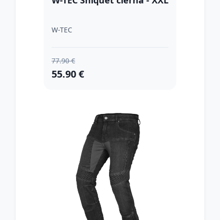
W-TEC Shiquet čierna - XXL
W-TEC
77.90 €
55.90 €