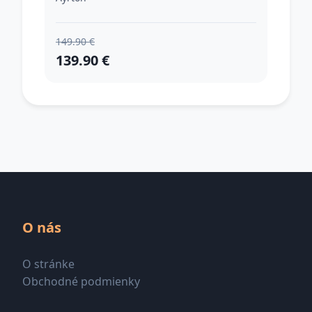
149.90 €
139.90 €
O nás
O stránke
Obchodné podmienky