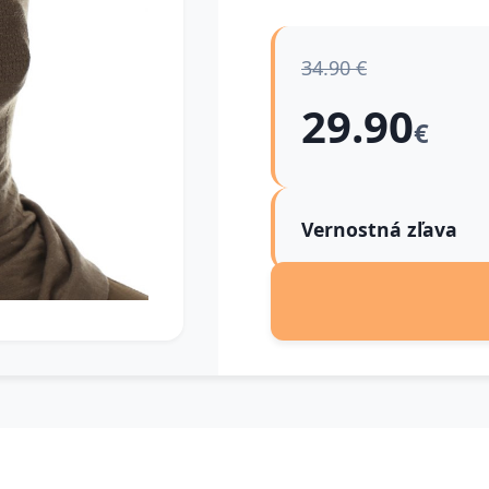
34.90 €
29.90
€
Vernostná zľava