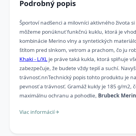
Podrobný popis
Športoví nadšenci a milovníci aktivného života si
môžeme ponúknuť funkčnú kuklu, ktorá je vhodná
kombinácie Merino vlny a syntetických materiálo
štítom pred slnkom, vetrom a prachom, čo ju ro
Khaki - L/XL
je práve taká kukla, ktorá splňuje vš
zabezpečuje, že budete vždy teplí a suchí. Navyše,
trávnosť.nnTechnický popis tohto produktu je n
pevnosť a trávnosť. Gramáž kukly je 185 g/m2, č
maximálnu ochranu a pohodlie,
Brubeck Merin