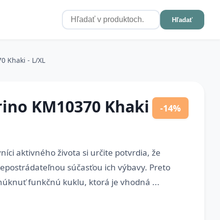
Hľadať
 Khaki - L/XL
ino KM10370 Khaki
-14%
íci aktivného života si určite potvrdia, že
 nepostrádateľnou súčasťou ich výbavy. Preto
knuť funkčnú kuklu, ktorá je vhodná ...