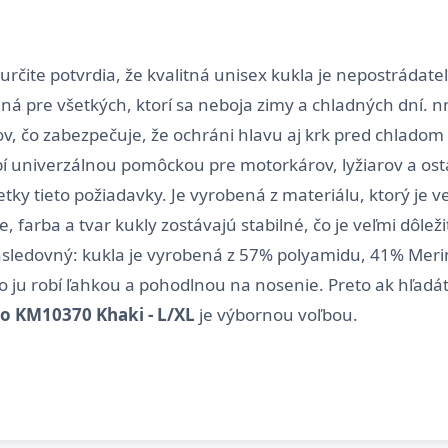
 určite potvrdia, že kvalitná unisex kukla je nepostrádat
 pre všetkých, ktorí sa neboja zimy a chladných dní. nn
v, čo zabezpečuje, že ochráni hlavu aj krk pred chladom
bí univerzálnou pomôckou pre motorkárov, lyžiarov a os
etky tieto požiadavky. Je vyrobená z materiálu, ktorý je v
 farba a tvar kukly zostávajú stabilné, čo je veľmi dôležité
asledovný: kukla je vyrobená z 57% polyamidu, 41% Merin
o ju robí ľahkou a pohodlnou na nosenie. Preto ak hľadá
o KM10370 Khaki - L/XL