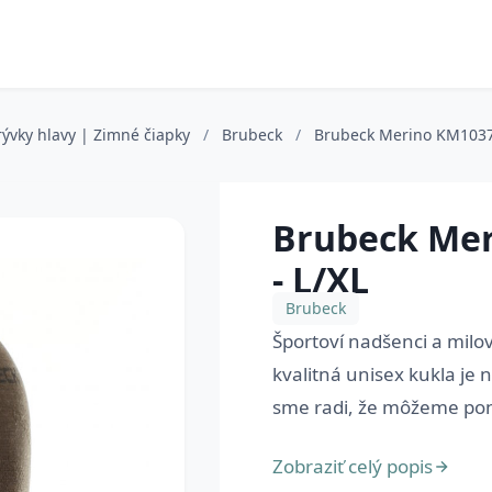
ývky hlavy | Zimné čiapky
/
Brubeck
/
Brubeck Merino KM10370
Brubeck Mer
- L/XL
Brubeck
Športoví nadšenci a milovn
kvalitná unisex kukla je
sme radi, že môžeme ponú
Zobraziť celý popis