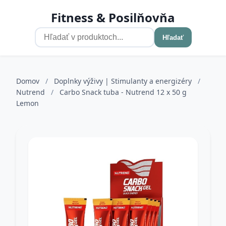
Fitness & Posilňovňa
Hľadať
Domov
/
Doplnky výživy | Stimulanty a energizéry
/
Nutrend
/
Carbo Snack tuba - Nutrend 12 x 50 g
Lemon