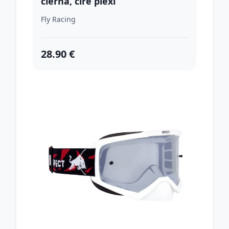
čierna, číre plexi
Fly Racing
28.90 €