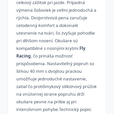
celkový zážitok pri jazde. Prípadná
výmena šošoviek je veľmi jednoduchá a
rýchla. Dvojvrstvová pena zaručuje
celodenný komfort a dokonalé
utesnenie na tvári, čo zvyšuje pohodlie
pri dlhšom nosení. Okuliare sú
kompatibilné s nosnými krytmi
Fly
Racing
, čo prináša možnosť
prispôsobenia. Nastaviteľný popruh so
šírkou 40 mm s dvojitou prackou
umožňuje jednoduché nastavenie,
zatiaľ čo protišmykový silikónový prúžok
na vnútornej strane popruhu drží
okuliare pevne na prilbe aj pri
intenzívnom pohybe.Technický popis: