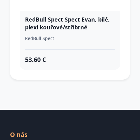
RedBull Spect Spect Evan, bílé,
plexi kouřové/stříbrné
RedBull Spect
53.60 €
O nás