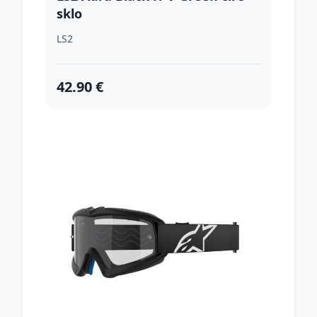
sklo
LS2
42.90 €