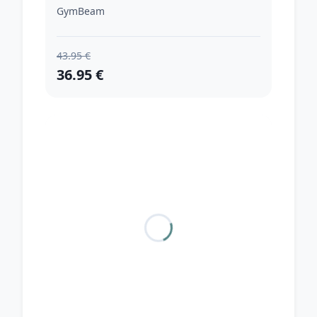
GymBeam
43.95 €
36.95 €