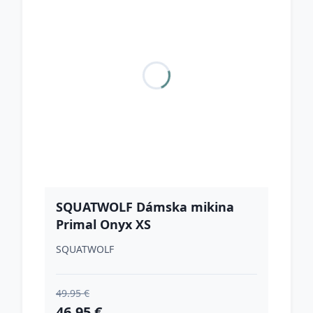
SQUATWOLF Dámska mikina
Primal Onyx XS
SQUATWOLF
49.95 €
46.95 €