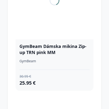
GymBeam Dámska mikina Zip-
up TRN pink MM
GymBeam
30.95 €
25.95 €