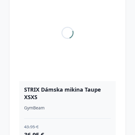
STRIX Dámska mikina Taupe
XSXS
GymBeam
43.95 €
36.95 €