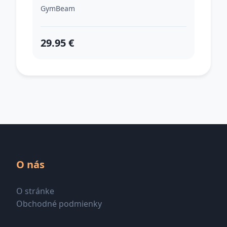
XLXL
GymBeam
29.95 €
O nás
O stránke
Obchodné podmienky