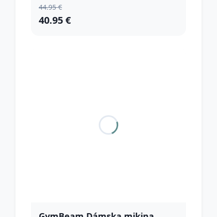
44.95 €
40.95 €
GymBeam Dámska mikina