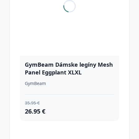
GymBeam Dámske legíny Mesh
Panel Eggplant XLXL
GymBeam
35.95 €
26.95 €