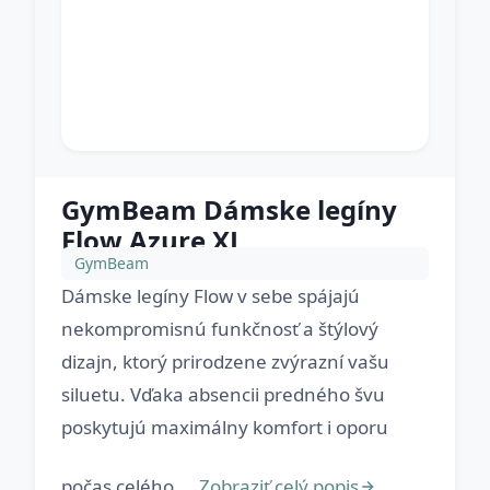
GymBeam Dámske legíny
Flow Azure XL
GymBeam
Dámske legíny Flow v sebe spájajú
nekompromisnú funkčnosť a štýlový
dizajn, ktorý prirodzene zvýrazní vašu
siluetu. Vďaka absencii predného švu
poskytujú maximálny komfort i oporu
počas celého ...
Zobraziť celý popis