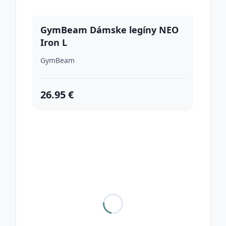
GymBeam Dámske legíny NEO
Iron L
GymBeam
26.95 €