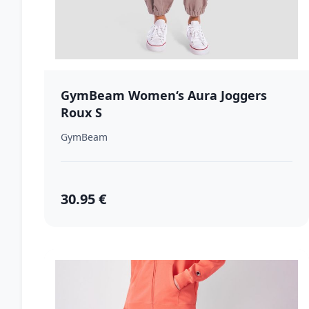
GymBeam Women‘s Aura Joggers
Roux S
GymBeam
30.95 €