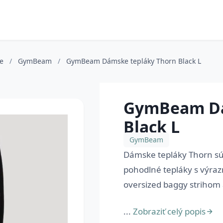
ce
/
GymBeam
/
GymBeam Dámske tepláky Thorn Black L
GymBeam Dá
Black L
GymBeam
Dámske tepláky Thorn sú 
pohodlné tepláky s výra
oversized baggy strihom 
...
Zobraziť celý popis