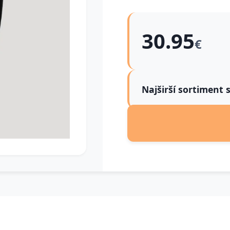
30.95
€
Najširší sortiment