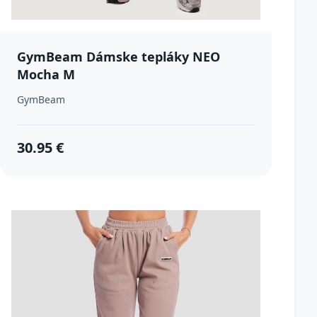
GymBeam Dámske tepláky NEO
Mocha M
GymBeam
30.95 €