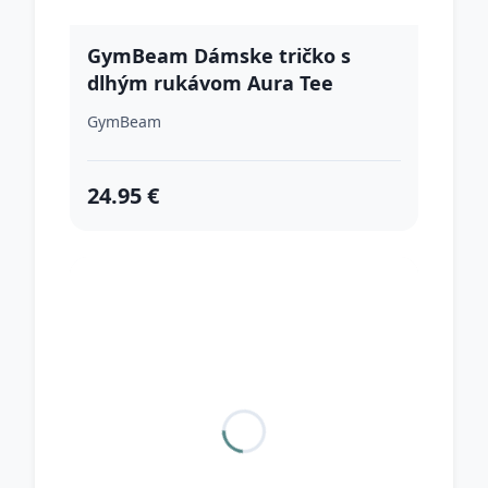
GymBeam Dámske tričko s
dlhým rukávom Aura Tee
Brown XS
GymBeam
24.95 €