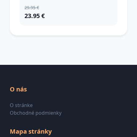
29.95 €
23.95 €
O nás
O stránke
Obchodné podmienky
Mapa stránky