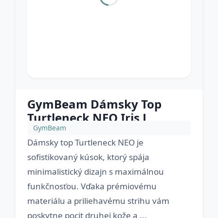
GymBeam Dámsky Top
Turtleneck NEO Iris L
GymBeam
Dámsky top Turtleneck NEO je
sofistikovaný kúsok, ktorý spája
minimalistický dizajn s maximálnou
funkčnosťou. Vďaka prémiovému
materiálu a priliehavému strihu vám
poskytne pocit druhej kože a ...