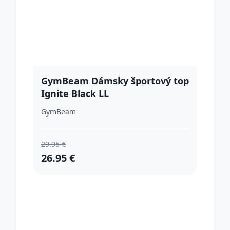
GymBeam Dámsky športový top
Ignite Black LL
GymBeam
29.95 €
26.95 €