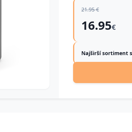
21.95 €
16.95
€
Najširší sortiment