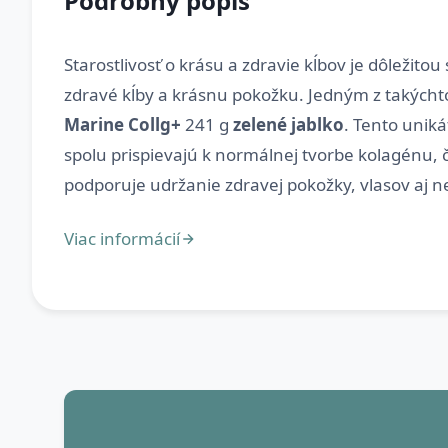
Podrobný popis
Starostlivosť o krásu a zdravie kĺbov je dôležito
zdravé kĺby a krásnu pokožku. Jedným z takýchto
Marine Collg+
241 g
zelené jablko
. Tento unik
spolu prispievajú k normálnej tvorbe kolagénu, 