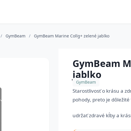
/
GymBeam
/
GymBeam Marine Collg+ zelené jablko
GymBeam Mar
jablko
GymBeam
Starostlivosť o krásu a zd
pohody, preto je dôležité
udržať zdravé kĺby a krá