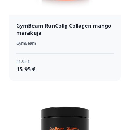
GymBeam RunCollg Collagen mango
marakuja
GymBeam
21.95 €
15.95 €