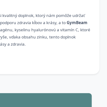
ť si kvalitný doplnok, ktorý nám pomôže udržať
podporu zdravia kĺbov a krásy, a to
GymBeam
agénu, kyselinu hyalurónovú a vitamín C, ktoré
avyše, vďaka obsahu zinku, tento doplnok