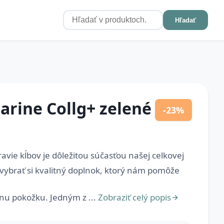
Hľadať
ine Collg+ zelené
-23%
ravie kĺbov je dôležitou súčasťou našej celkovej
 vybrať si kvalitný doplnok, ktorý nám pomôže
snu pokožku. Jedným z ...
Zobraziť celý popis