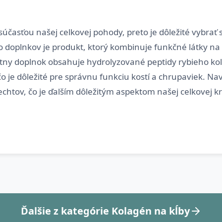
u súčasťou našej celkovej pohody, preto je dôležité vybra
 doplnkov je produkt, ktorý kombinuje funkčné látky na 
átny doplnok obsahuje hydrolyzované peptidy rybieho kol
čo je dôležité pre správnu funkciu kostí a chrupaviek. N
Ďalšie z kategórie Kolagén na kĺby