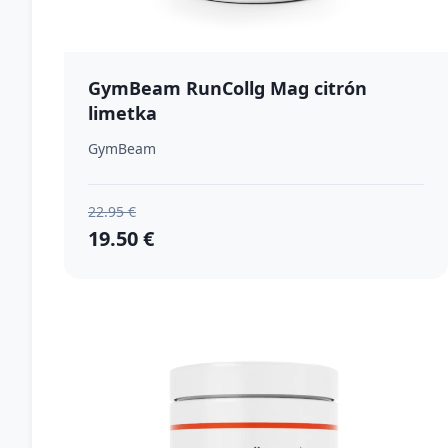
GymBeam RunCollg Mag citrón
limetka
GymBeam
22.95 €
19.50 €