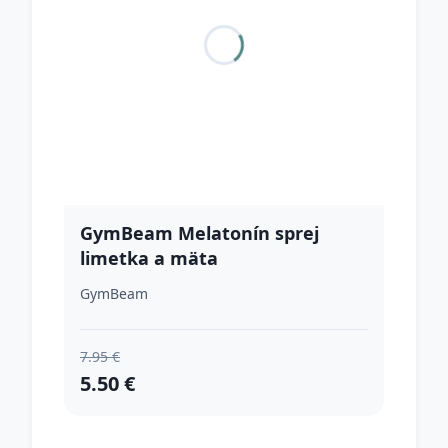
GymBeam Melatonín sprej
limetka a mäta
GymBeam
7.95 €
5.50 €