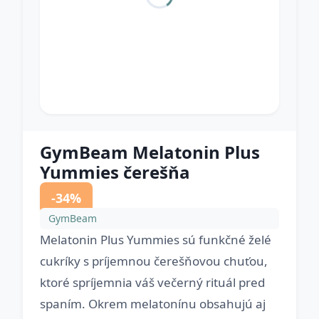
GymBeam Melatonin Plus
Yummies čerešňa
-34%
GymBeam
Melatonin Plus Yummies sú funkčné želé
cukríky s príjemnou čerešňovou chuťou,
ktoré spríjemnia váš večerný rituál pred
spaním. Okrem melatonínu obsahujú aj