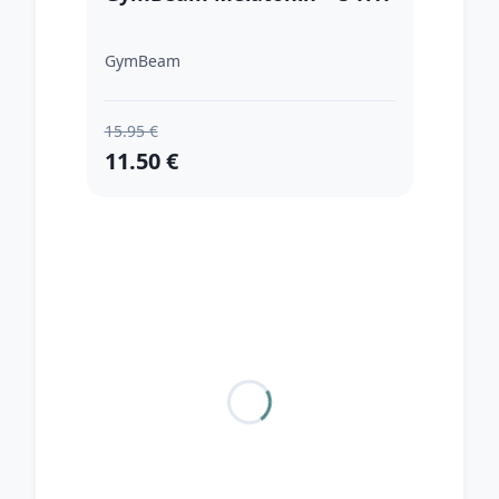
GymBeam
15.95 €
11.50 €