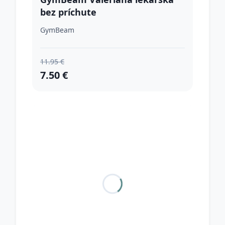
bez príchute
GymBeam
11.95 €
7.50 €