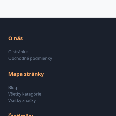
O nás
O stránke
Obchodné podmienky
Mapa stránky
Blog
Všetky kategórie
Všetky značky