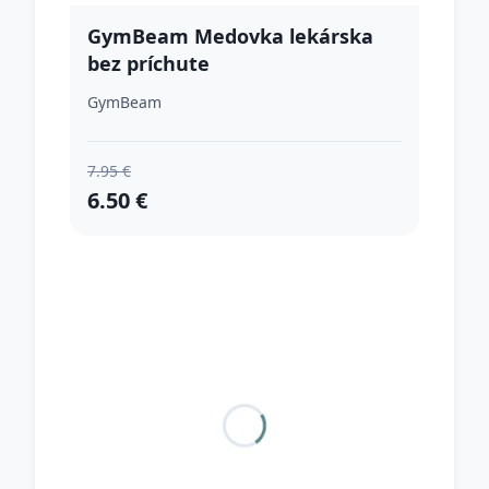
GymBeam Medovka lekárska
bez príchute
GymBeam
7.95 €
6.50 €