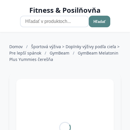
Fitness & Posilňovňa
Hľadať
Domov
/
Športová výživa > Doplnky výživy podľa cieľa >
Pre lepší spánok
/
GymBeam
/
GymBeam Melatonin
Plus Yummies čerešňa