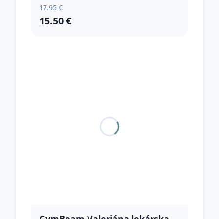
17.95 €
15.50 €
GymBeam Valeriána lekárska