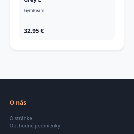
GymBeam
32.95 €
O nás
O stránke
Obchodné podmienky