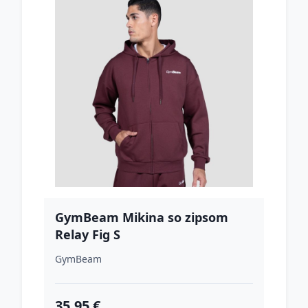
GymBeam Mikina so zipsom
Relay Fig S
GymBeam
35.95 €