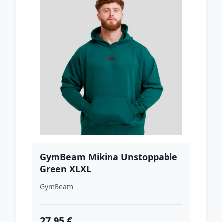
GymBeam Mikina Unstoppable
Green XLXL
GymBeam
27.95 €