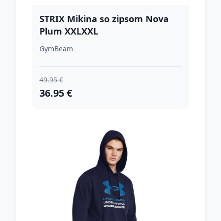
STRIX Mikina so zipsom Nova
Plum XXLXXL
GymBeam
49.95 €
36.95 €