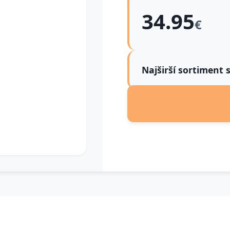
34.95
€
Najširší sortiment