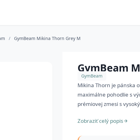
am
/
GymBeam Mikina Thorn Grey M
GymBeam Mi
GymBeam
Mikina Thorn je pánska o
maximálne pohodlie s vý
prémiovej zmesi s vysokým
Zobraziť celý popis