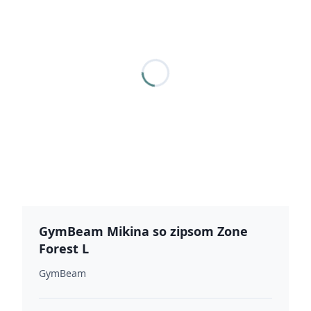
GymBeam Mikina so zipsom Zone
Forest L
GymBeam