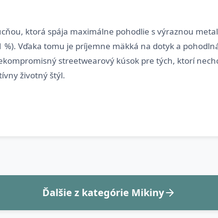
ucňou, ktorá spája maximálne pohodlie s výraznou metalo
1 %). Vďaka tomu je príjemne mäkká na dotyk a pohodlná 
ekompromisný streetwearový kúsok pre tých, ktorí nechcú
Ďalšie z kategórie Mikiny