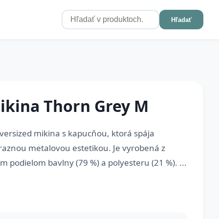
Hľadať
kina Thorn Grey M
versized mikina s kapucňou, ktorá spája
raznou metalovou estetikou. Je vyrobená z
 podielom bavlny (79 %) a polyesteru (21 %). ...