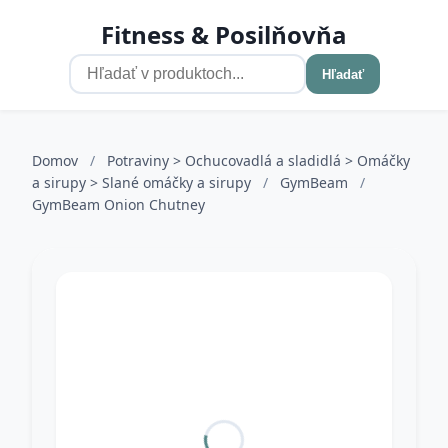
Fitness & Posilňovňa
Hľadať
Domov
/
Potraviny > Ochucovadlá a sladidlá > Omáčky
a sirupy > Slané omáčky a sirupy
/
GymBeam
/
GymBeam Onion Chutney