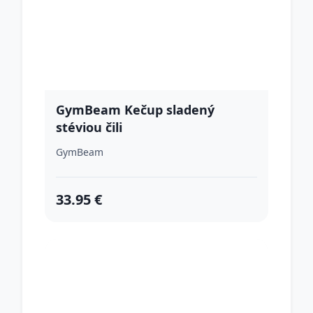
GymBeam Kečup sladený
stéviou čili
GymBeam
33.95 €