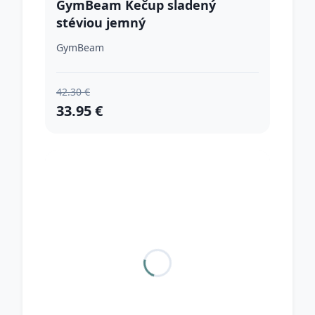
GymBeam Kečup sladený
stéviou jemný
GymBeam
42.30 €
33.95 €