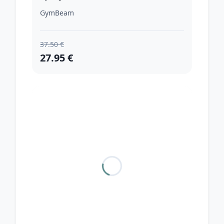
GymBeam
37.50 €
27.95 €