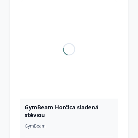
GymBeam Horčica sladená
stéviou
GymBeam