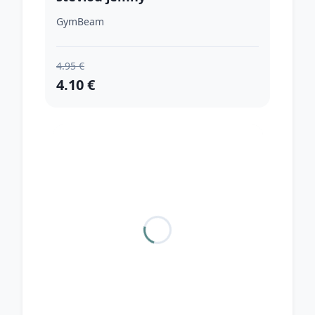
GymBeam
4.95 €
4.10 €