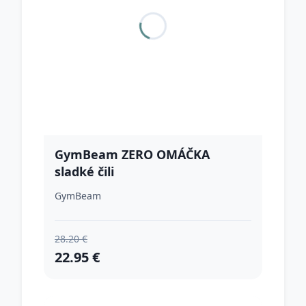
GymBeam ZERO OMÁČKA
sladké čili
GymBeam
28.20 €
22.95 €