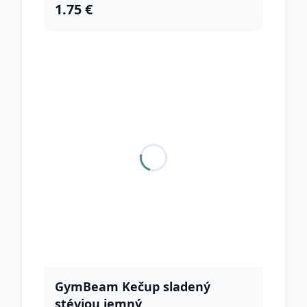
1.75 €
GymBeam Kečup sladený
stéviou jemný