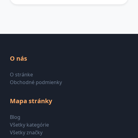
O nás
O stránke
Obchodné podmienky
Mapa stránky
Blog
Všetky kategórie
Všetky značky