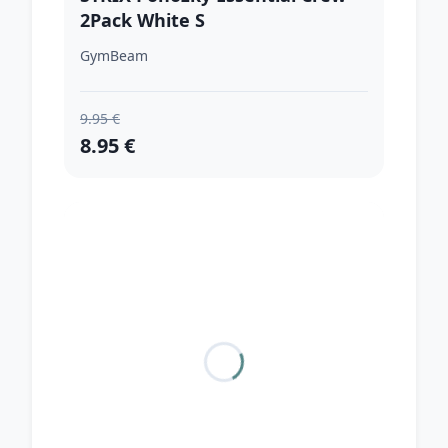
2Pack White S
GymBeam
9.95 €
8.95 €