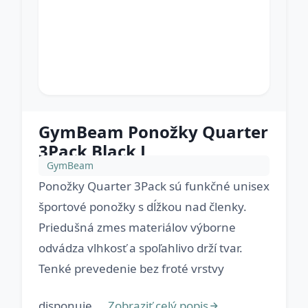
GymBeam Ponožky Quarter
3Pack Black L
GymBeam
Ponožky Quarter 3Pack sú funkčné unisex
športové ponožky s dĺžkou nad členky.
Priedušná zmes materiálov výborne
odvádza vlhkosť a spoľahlivo drží tvar.
Tenké prevedenie bez froté vrstvy
disponuje ...
Zobraziť celý popis