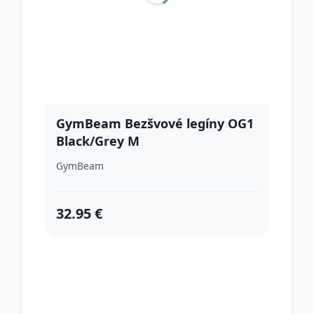
GymBeam Bezšvové legíny OG1
Black/Grey M
GymBeam
32.95 €