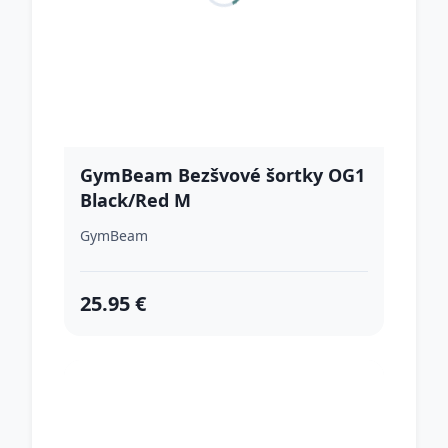
GymBeam Bezšvové šortky OG1
Black/Red M
GymBeam
25.95 €