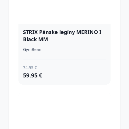
STRIX Pánske legíny MERINO I
Black MM
GymBeam
74.95 €
59.95 €