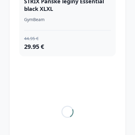
STRIX Pánske legíny Essential
black XLXL
GymBeam
44.95 €
29.95 €