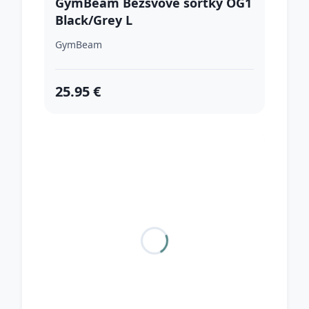
GymBeam Bezšvové šortky OG1
Black/Grey L
GymBeam
25.95 €