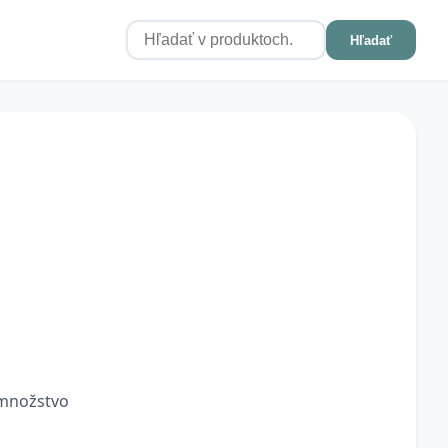
Hľadať
 množstvo