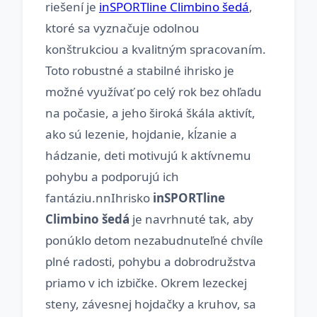
riešení je
inSPORTline Climbino šedá
,
ktoré sa vyznačuje odolnou
konštrukciou a kvalitným spracovaním.
Toto robustné a stabilné ihrisko je
možné využívať po celý rok bez ohľadu
na počasie, a jeho široká škála aktivít,
ako sú lezenie, hojdanie, kĺzanie a
hádzanie, deti motivujú k aktívnemu
pohybu a podporujú ich
fantáziu.nnIhrisko
inSPORTline
Climbino šedá
je navrhnuté tak, aby
ponúklo detom nezabudnuteľné chvíle
plné radosti, pohybu a dobrodružstva
priamo v ich izbičke. Okrem lezeckej
steny, závesnej hojdačky a kruhov, sa