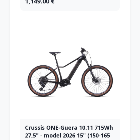
1,149.00 €
Crussis ONE-Guera 10.11 715Wh
27,5" - model 2026 15" (150-165