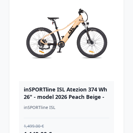
inSPORTline ISL Atezion 374 Wh
26" - model 2026 Peach Beige -
15" (142-165 cm)
inSPORTline ISL
1,499.00 €