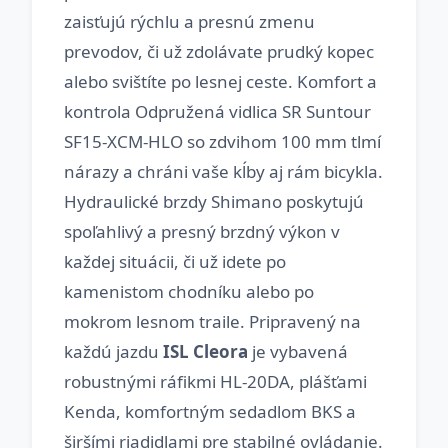
zaisťujú rýchlu a presnú zmenu
prevodov, či už zdolávate prudký kopec
alebo svištíte po lesnej ceste. Komfort a
kontrola Odpružená vidlica SR Suntour
SF15-XCM-HLO so zdvihom 100 mm tlmí
nárazy a chráni vaše kĺby aj rám bicykla.
Hydraulické brzdy Shimano poskytujú
spoľahlivý a presný brzdný výkon v
každej situácii, či už idete po
kamenistom chodníku alebo po
mokrom lesnom traile. Pripravený na
každú jazdu
ISL Cleora
je vybavená
robustnými ráfikmi HL-20DA, plášťami
Kenda, komfortným sedadlom BKS a
širšími riadidlami pre stabilné ovládanie.