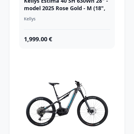
Kellys Estima 40 SH 630Wh 28" -
model 2025 Rose Gold - M (18",
165-180 cm)
Kellys
1,999.00 €