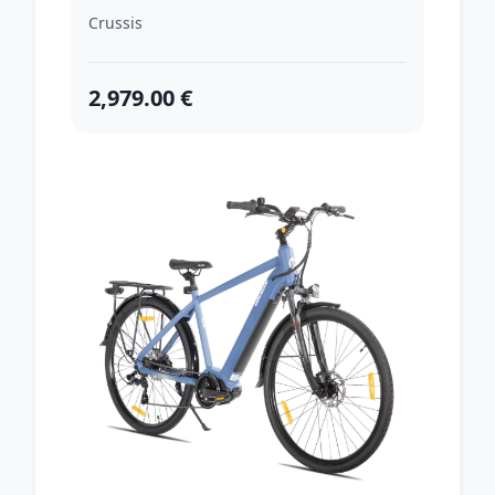
cm)
Crussis
2,979.00 €