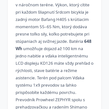
v náročnom teréne. Výkon, ktorý cítite
pri každom šliapnutí Srdcom bicykla je
zadný motor Bafang H405 s krútiacim
momentom 55–65 Nm, ktorý dodáva
presne toľko sily, koľko potrebujete pri
stúpaniach aj svižnej jazde. Batéria
648
Wh
umožňuje dojazd až 100 km na
jedno nabitie a vďaka inteligentnému
LCD displeju KD126 máte vždy prehľad o
rýchlosti, stave batérie a režime
asistencie. Terén pod palcom Vďaka
systému 1x9 prevodov sa ľahko
prispôsobíte každému povrchu.
Prevodník Prowheel ZEPHYR spolu s
prehadzovačkou a radením Shimano