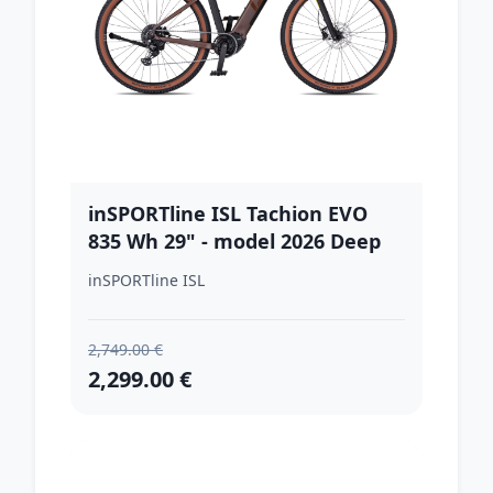
inSPORTline ISL Tachion EVO
835 Wh 29" - model 2026 Deep
Coffee - L (19", 165-180 cm)
inSPORTline ISL
2,749.00 €
2,299.00 €