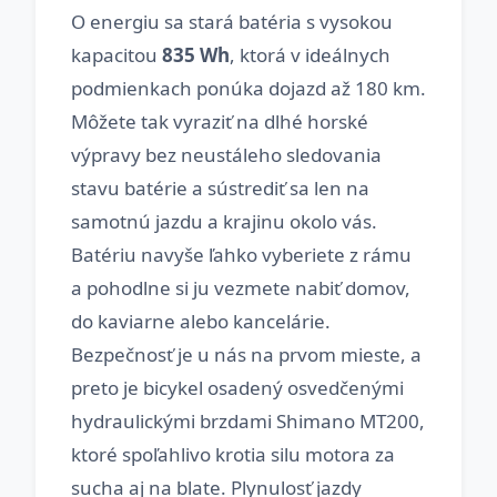
O energiu sa stará batéria s vysokou
kapacitou
835 Wh
, ktorá v ideálnych
podmienkach ponúka dojazd až 180 km.
Môžete tak vyraziť na dlhé horské
výpravy bez neustáleho sledovania
stavu batérie a sústrediť sa len na
samotnú jazdu a krajinu okolo vás.
Batériu navyše ľahko vyberiete z rámu
a pohodlne si ju vezmete nabiť domov,
do kaviarne alebo kancelárie.
Bezpečnosť je u nás na prvom mieste, a
preto je bicykel osadený osvedčenými
hydraulickými brzdami Shimano MT200,
ktoré spoľahlivo krotia silu motora za
sucha aj na blate. Plynulosť jazdy