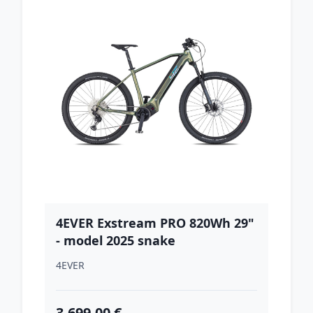
4EVER Exstream PRO 820Wh 29"
- model 2025 snake
green/hologram - M (17", 165-
4EVER
175 cm)
3,699.00 €