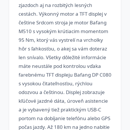
zjazdoch aj na rozbitých lesných
cestách. Výkonný motor a TFT displej v
češtine Srdcom stroja je motor Bafang
M510 s vysokým krútiacim momentom
95 Nm, ktorý vás vystrelí na vrcholky
hôr s ľahkosťou, o akej sa vám doteraz
len snívalo. Všetky dôležité informácie
máte neustále pod kontrolou vďaka
farebnému TFT displeju Bafang DP C080
s vysokou čitateľnosťou, rýchlou
odozvou a češtinou. Displej zobrazuje
kľúčové jazdné dáta, úroveň asistencie
a je vybavený tiež praktickým USB-C
portom na dobíjanie telefónu alebo GPS
počas jazdy. Až 180 km na jedno nabitie