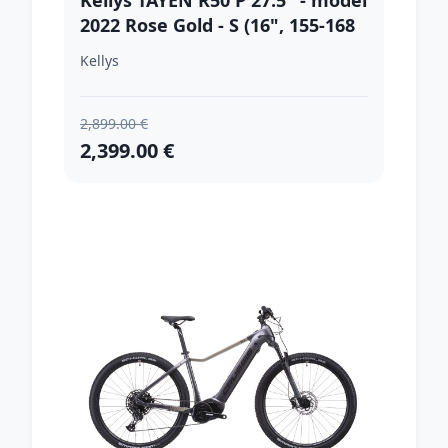
Kellys TAYEN R50 P 27.5" - model
2022 Rose Gold - S (16", 155-168
cm)
Kellys
2,899.00 €
2,399.00 €