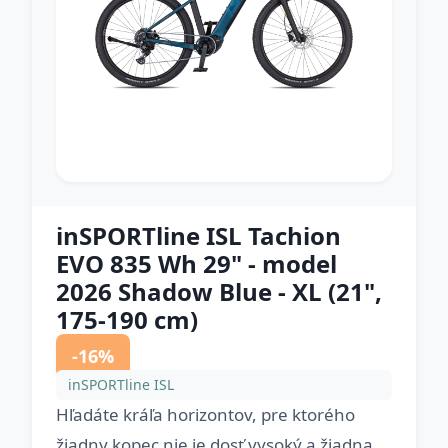
inSPORTline ISL Tachion
EVO 835 Wh 29" - model
2026 Shadow Blue - XL (21",
175-190 cm)
-16%
inSPORTline ISL
Hľadáte kráľa horizontov, pre ktorého
žiadny kopec nie je dosť vysoký a žiadna