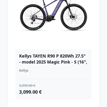
Kellys TAYEN R90 P 820Wh 27.5"
- model 2025 Magic Pink - S (16",
155-168 cm)
Kellys
3,399.00 €
3,099.00 €