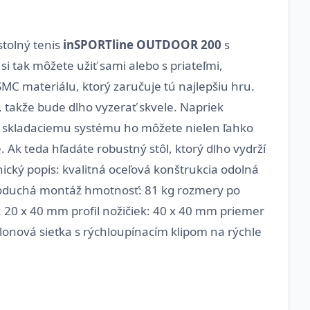
stolný tenis
inSPORTline OUTDOOR 200
s
 tak môžete užiť sami alebo s priateľmi,
SMC materiálu, ktorý zaručuje tú najlepšiu hru.
 takže bude dlho vyzerať skvele. Napriek
 skladaciemu systému ho môžete nielen ľahko
. Ak teda hľadáte robustný stôl, ktorý dlho vydrží
cký popis: kvalitná oceľová konštrukcia odolná
dnoduchá montáž hmotnosť: 81 kg rozmery po
: 20 x 40 mm profil nožičiek: 40 x 40 mm priemer
ylonová sieťka s rýchloupínacím klipom na rýchle