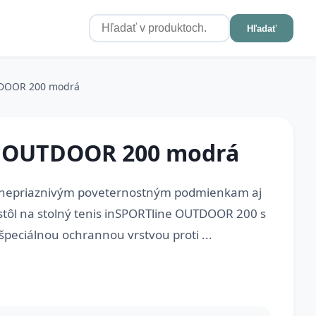
Hľadať
TDOOR 200 modrá
e OUTDOOR 200 modrá
lá nepriaznivým poveternostným podmienkam aj
stôl na stolný tenis inSPORTline OUTDOOR 200 s
špeciálnou ochrannou vrstvou proti ...