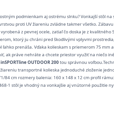
nostným podmienkam aj ostrému slnku? Vonkajší stôl na 
stvou proti UV žiareniu zvládne takmer všetko. Zábavu si
vyrobená z pevnej ocele, zatiaľ čo doska je z kvalitného 
rom, ktorý ju chráni pred škodlivými vplyvmi prostredia,
ôl ľahko prenáša. Vďaka kolieskam s priemerom 75 mm a
ť, ak práve nehráte a chcete priestor využiť na niečo iné
l
inSPORTline OUTDOOR 200
tou správnou voľbou.Techni
V žiareniu transportné kolieska jednoduché zloženie je
71/84 cm rozmery balenia: 160 x 148 x 12 cm profil rámu
468-1 stôl je vhodný na vonkajšie aj vnútorné použitie n