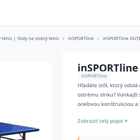
 tenis | Stoly na stolný tenis
/
inSPORTline
/
inSPORTline OU
inSPORTlin
inSPORTline
Hľadáte stôl, ktorý odo
ostrému slnku? Vonkajší 
oceľovou konštrukciou a 
Zobraziť celý popis