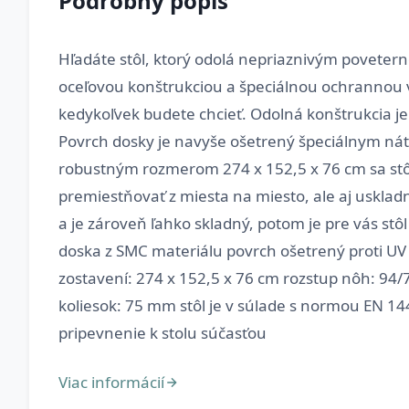
Podrobný popis
Hľadáte stôl, ktorý odolá nepriaznivým poveter
oceľovou konštrukciou a špeciálnou ochrannou vr
kedykoľvek budete chcieť. Odolná konštrukcia je 
Povrch dosky je navyše ošetrený špeciálnym náte
robustným rozmerom 274 x 152,5 x 76 cm sa st
premiestňovať z miesta na miesto, ale aj uskladni
a je zároveň ľahko skladný, potom je pre vás stô
doska z SMC materiálu povrch ošetrený proti U
zostavení: 274 x 152,5 x 76 cm rozstup nôh: 94/
koliesok: 75 mm stôl je v súlade s normou EN 14