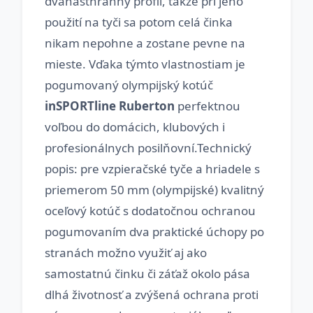
dvanásťhranný profil, takže pri jeho
použití na tyči sa potom celá činka
nikam nepohne a zostane pevne na
mieste. Vďaka týmto vlastnostiam je
pogumovaný olympijský kotúč
inSPORTline Ruberton
perfektnou
voľbou do domácich, klubových i
profesionálnych posilňovní.Technický
popis: pre vzpieračské tyče a hriadele s
priemerom 50 mm (olympijské) kvalitný
oceľový kotúč s dodatočnou ochranou
pogumovaním dva praktické úchopy po
stranách možno využiť aj ako
samostatnú činku či záťaž okolo pása
dlhá životnosť a zvýšená ochrana proti