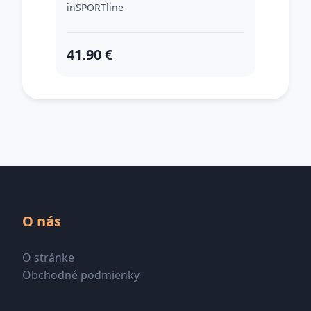
inSPORTline
41.90 €
O nás
O stránke
Obchodné podmienky