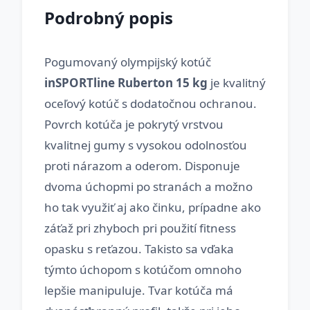
Podrobný popis
Pogumovaný olympijský kotúč
inSPORTline Ruberton 15 kg
je kvalitný
oceľový kotúč s dodatočnou ochranou.
Povrch kotúča je pokrytý vrstvou
kvalitnej gumy s vysokou odolnosťou
proti nárazom a oderom. Disponuje
dvoma úchopmi po stranách a možno
ho tak využiť aj ako činku, prípadne ako
záťaž pri zhyboch pri použití fitness
opasku s reťazou. Takisto sa vďaka
týmto úchopom s kotúčom omnoho
lepšie manipuluje. Tvar kotúča má