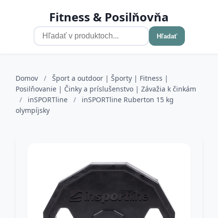
Fitness & Posilňovňa
Hľadať
Domov
/
Šport a outdoor | Športy | Fitness |
Posilňovanie | Činky a príslušenstvo | Závažia k činkám
/
inSPORTline
/
inSPORTline Ruberton 15 kg
olympíjsky