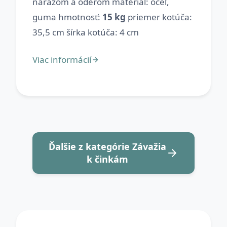
nárazom a oderom materiál: oceľ,
guma hmotnosť:
15 kg
priemer kotúča:
Ďalšie z kategórie Závažia
k činkám