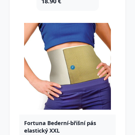
18.90 €
Fortuna Bederní-břišní pás
elastický XXL