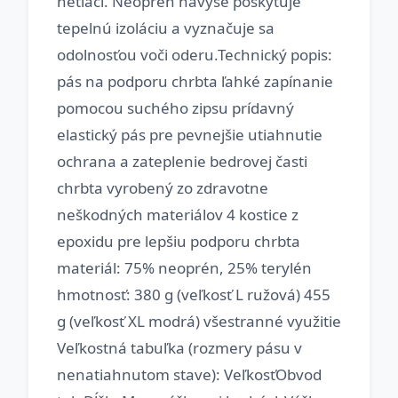
netlačí. Neoprén navyše poskytuje
tepelnú izoláciu a vyznačuje sa
odolnosťou voči oderu.Technický popis:
pás na podporu chrbta ľahké zapínanie
pomocou suchého zipsu prídavný
elastický pás pre pevnejšie utiahnutie
ochrana a zateplenie bedrovej časti
chrbta vyrobený zo zdravotne
neškodných materiálov 4 kostice z
epoxidu pre lepšiu podporu chrbta
materiál: 75% neoprén, 25% terylén
hmotnosť: 380 g (veľkosť L ružová) 455
g (veľkosť XL modrá) všestranné využitie
Veľkostná tabuľka (rozmery pásu v
nenatiahnutom stave): VeľkosťObvod