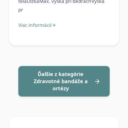
telaDĺžkaMax. výška pri bedráchVýška
Ďalšie z kategórie
Zdravotné bandáže a
ortézy