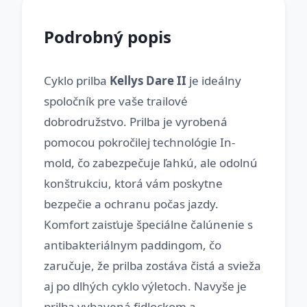
Podrobný popis
Cyklo prilba
Kellys Dare II
je ideálny
spoločník pre vaše trailové
dobrodružstvo. Prilba je vyrobená
pomocou pokročilej technológie In-
mold, čo zabezpečuje ľahkú, ale odolnú
konštrukciu, ktorá vám poskytne
bezpečie a ochranu počas jazdy.
Komfort zaisťuje špeciálne čalúnenie s
antibakteriálnym paddingom, čo
zaručuje, že prilba zostáva čistá a svieža
aj po dlhých cyklo výletoch. Navyše je
prilba vybavená fidlockom a