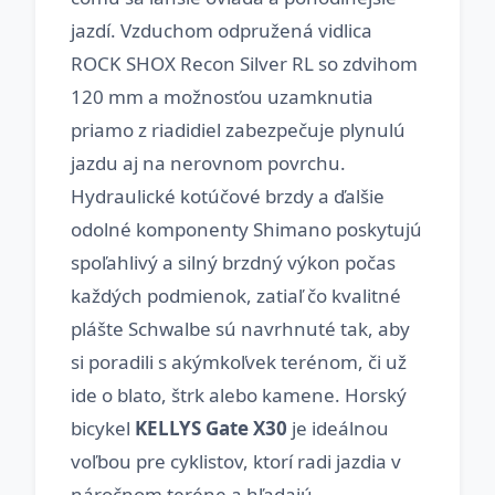
jazdí. Vzduchom odpružená vidlica
ROCK SHOX Recon Silver RL so zdvihom
120 mm a možnosťou uzamknutia
priamo z riadidiel zabezpečuje plynulú
jazdu aj na nerovnom povrchu.
Hydraulické kotúčové brzdy a ďalšie
odolné komponenty Shimano poskytujú
spoľahlivý a silný brzdný výkon počas
každých podmienok, zatiaľ čo kvalitné
plášte Schwalbe sú navrhnuté tak, aby
si poradili s akýmkoľvek terénom, či už
ide o blato, štrk alebo kamene. Horský
bicykel
KELLYS Gate X30
je ideálnou
voľbou pre cyklistov, ktorí radi jazdia v
náročnom teréne a hľadajú