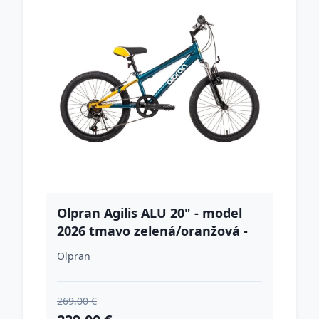
Olpran Agilis ALU 20" - model
2026 tmavo zelená/oranžová -
13" (125-145 cm)
Olpran
269.00 €