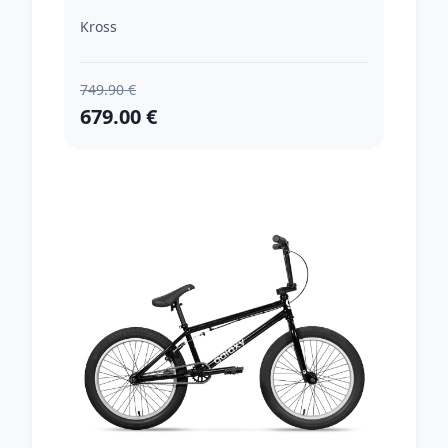
L (18", 172-182 cm)
Kross
749.90 €
679.00 €