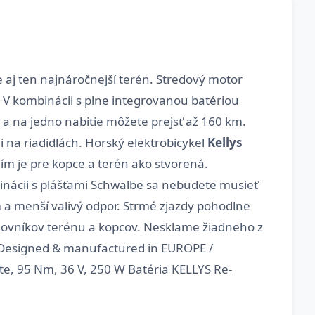
e aj ten najnáročnejší terén. Stredový motor
 V kombinácii s plne integrovanou batériou
 a na jedno nabitie môžete prejsť až 160 km.
i na riadidlách. Horský elektrobicykel
Kellys
 je pre kopce a terén ako stvorená.
inácii s plášťami Schwalbe sa nebudete musieť
m a menší valivý odpor. Strmé zjazdy pohodlne
lovníkov terénu a kopcov. Nesklame žiadneho z
/ Designed & manufactured in EUROPE /
e, 95 Nm, 36 V, 250 W Batéria KELLYS Re-