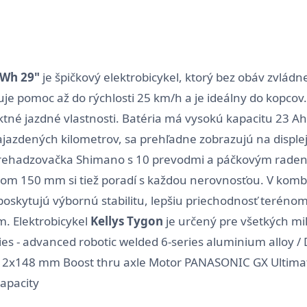
0Wh 29"
je špičkový elektrobicykel, ktorý bez obáv zvládn
e pomoc až do rýchlosti 25 km/h a je ideálny do kopcov.
tné jazdné vlastnosti. Batéria má vysokú kapacitu 23 Ah
najazdených kilometrov, sa prehľadne zobrazujú na displej
ehadzovačka Shimano s 10 prevodmi a páčkovým radením
om 150 mm si tiež poradí s každou nerovnosťou. V komb
 poskytujú výbornú stabilitu, lepšiu priechodnosť teréno
. Elektrobicykel
Kellys Tygon
je určený pre všetkých mi
ies - advanced robotic welded 6-series aluminium alloy 
, 12x148 mm Boost thru axle Motor PANASONIC GX Ultimat