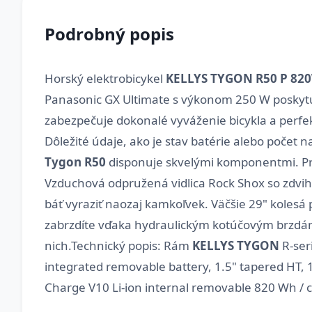
Podrobný popis
Horský elektrobicykel
KELLYS TYGON R50 P 82
Panasonic GX Ultimate s výkonom 250 W poskytuj
zabezpečuje dokonalé vyváženie bicykla a perfek
Dôležité údaje, ako je stav batérie alebo počet 
Tygon R50
disponuje skvelými komponentmi. Pr
Vzduchová odpružená vidlica Rock Shox so zdvih
báť vyraziť naozaj kamkoľvek. Väčšie 29" kolesá
zabrzdíte vďaka hydraulickým kotúčovým brzdám
nich.Technický popis: Rám
KELLYS TYGON
R-ser
integrated removable battery, 1.5" tapered HT