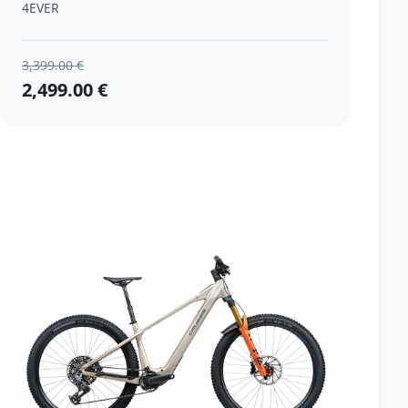
4EVER
3,399.00 €
2,499.00 €