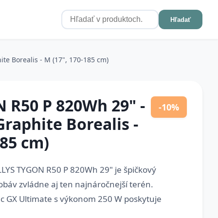
Hľadať
e Borealis - M (17", 170-185 cm)
 R50 P 820Wh 29" -
-10%
raphite Borealis -
185 cm)
ELLYS TYGON R50 P 820Wh 29" je špičkový
 obáv zvládne aj ten najnáročnejší terén.
c GX Ultimate s výkonom 250 W poskytuje