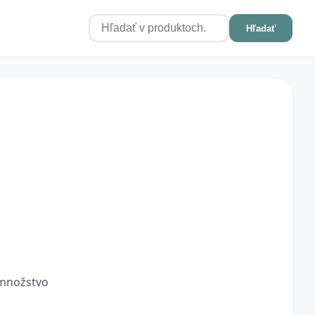
Hľadať
 množstvo