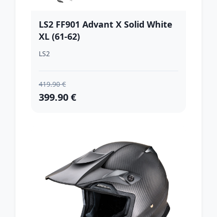
LS2 FF901 Advant X Solid White
XL (61-62)
LS2
419.90 €
399.90 €