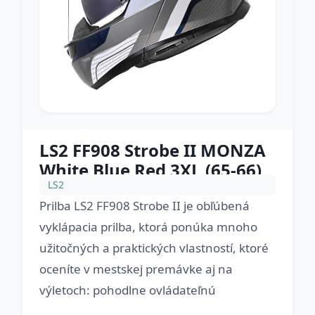
LS2 FF908 Strobe II MONZA
White Blue Red 3XL (65-66)
LS2
Prilba LS2 FF908 Strobe II je obľúbená
vyklápacia prilba, ktorá ponúka mnoho
užitočných a praktických vlastností, ktoré
oceníte v mestskej premávke aj na
výletoch: pohodlne ovládateľnú