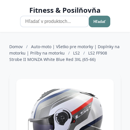
Fitness & Posilňovňa
Hľadať
Domov
/
Auto-moto | Všetko pre motorky | Doplnky na
motorku | Prilby na motorku
/
LS2
/
LS2 FF908
Strobe II MONZA White Blue Red 3XL (65-66)