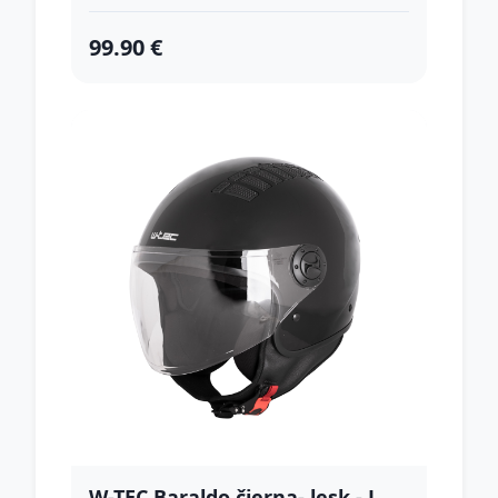
99.90 €
W-TEC Baraldo čierna- lesk - L