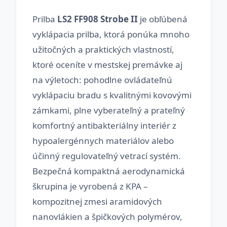
Prilba
LS2 FF908 Strobe II
je obľúbená
vyklápacia prilba, ktorá ponúka mnoho
užitočných a praktických vlastností,
ktoré oceníte v mestskej premávke aj
na výletoch: pohodlne ovládateľnú
vyklápaciu bradu s kvalitnými kovovými
zámkami, plne vyberateľný a prateľný
komfortný antibakteriálny interiér z
hypoalergénnych materiálov alebo
účinný regulovateľný vetrací systém.
Bezpečná kompaktná aerodynamická
škrupina je vyrobená z KPA –
kompozitnej zmesi aramidových
nanovlákien a špičkových polymérov,