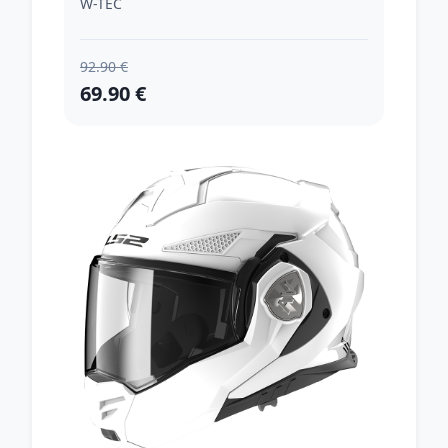
W-TEC
92.90 €
69.90 €