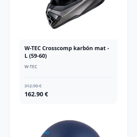
W-TEC Crosscomp karbón mat -
L (59-60)
W-TEC
312.90 €
162.90 €