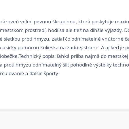
 zároveň veľmi pevnou škrupinou, ktorá poskytuje maxi
mestskom prostredí, hodí sa ale tiež na dlhšie výjazdy. 
 sieťkou proti hmyzu, zatiaľ čo odnímateľné vnútorné ča
klasicky pomocou kolieska na zadnej strane. A aj keď je pr
kolobežke.Technický popis: ľahká prilba najmä do mestske
a proti hmyzu odnímateľný šilt pohodlné výstelky technol