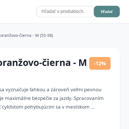
Hľadať
 oranžovo-čierna - M (55-58)
oranžovo-čierna - M
-12%
 sa vyznačuje ľahkou a zároveň veľmi pevnou
uje maximálne bezpečie za jazdy. Spracovaním
 cyklistom pohybujúcim sa v mestskom ...