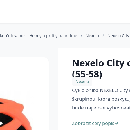
e korčuľovanie | Helmy a prilby na in-line
/
Nexelo
/
Nexelo City
Nexelo City 
(55-58)
Nexelo
Cyklo prilba NEXELO City
škrupinou, ktorá poskyt
bude najlepšie vyhovovať
Zobraziť celý popis