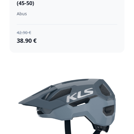
(45-50)
Abus
42.90 €
38.90 €