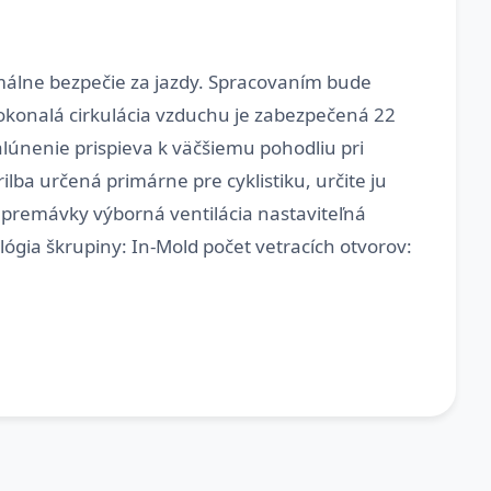
málne bezpečie za jazdy. Spracovaním bude
Dokonalá cirkulácia vzduchu je zabezpečená 22
lúnenie prispieva k väčšiemu pohodliu pri
ilba určená primárne pre cyklistiku, určite ju
j premávky výborná ventilácia nastaviteľná
ógia škrupiny: In-Mold počet vetracích otvorov: