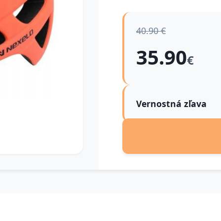
40.90 €
35.90
€
Vernostná zľava