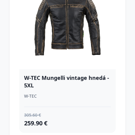
W-TEC Mungelli vintage hnedá -
5XL
W-TEC
305.60 €
259.90 €