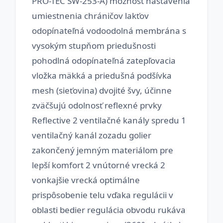
PRO-TEC SW-253-A) možnosť nastavenia
umiestnenia chráničov lakťov
odopínateľná vodoodolná membrána s
vysokým stupňom priedušnosti
pohodlná odopínateľná zatepľovacia
vložka mäkká a priedušná podšívka
mesh (sieťovina) dvojité švy, účinne
zväčšujú odolnosť reflexné prvky
Reflective 2 ventilačné kanály spredu 1
ventilačný kanál zozadu golier
zakončený jemným materiálom pre
lepší komfort 2 vnútorné vrecká 2
vonkajšie vrecká optimálne
prispôsobenie telu vďaka regulácii v
oblasti bedier regulácia obvodu rukáva