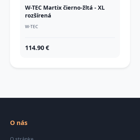
W-TEC Martix čierno-žltá - XL
rozšírená
W-TEC
114.90 €
O nás
O stránke