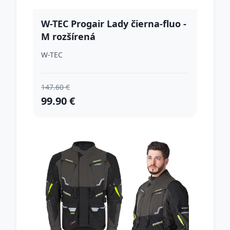
W-TEC Progair Lady čierna-fluo -
M rozšírená
W-TEC
147.60 €
99.90 €