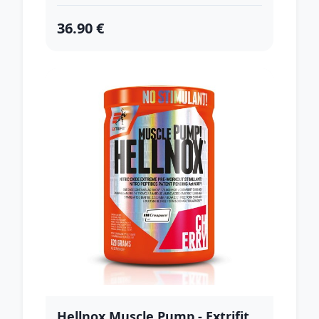
36.90 €
Hellnox Muscle Pump - Extrifit