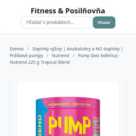
Fitness & Posilňovňa
Hľadať
Domov
/
Doplnky výživy | Anabolizéry a NO doplnky |
Práškové pumpy
/
Nutrend
/
Pump (bez kofeínu) -
Nutrend 225 g Tropical Blend