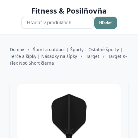
Fitness & Posilňovňa
Hľadať
Domov
/
Šport a outdoor | Športy | Ostatné športy |
Terče a šípky | Násadky na šípky
/
Target
/
Target K-
Flex No6 Short čierna