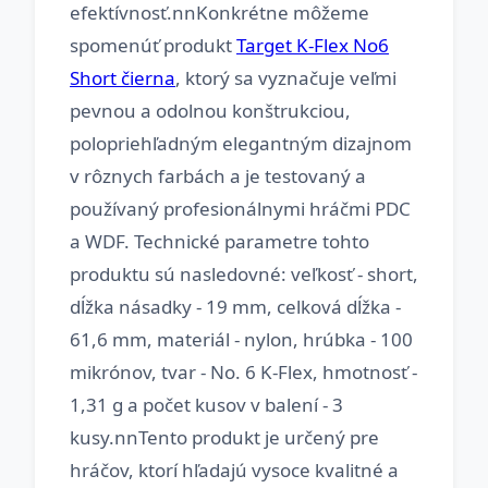
efektívnosť.nnKonkrétne môžeme
spomenúť produkt
Target K-Flex No6
Short čierna
, ktorý sa vyznačuje veľmi
pevnou a odolnou konštrukciou,
polopriehľadným elegantným dizajnom
v rôznych farbách a je testovaný a
používaný profesionálnymi hráčmi PDC
a WDF. Technické parametre tohto
produktu sú nasledovné: veľkosť - short,
dĺžka násadky - 19 mm, celková dĺžka -
61,6 mm, materiál - nylon, hrúbka - 100
mikrónov, tvar - No. 6 K-Flex, hmotnosť -
1,31 g a počet kusov v balení - 3
kusy.nnTento produkt je určený pre
hráčov, ktorí hľadajú vysoce kvalitné a