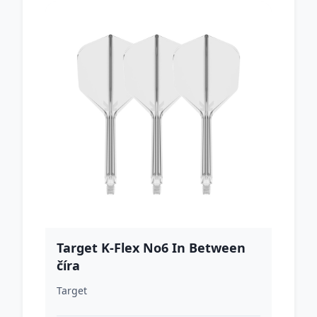
Target K-Flex No6 In Between
číra
Target