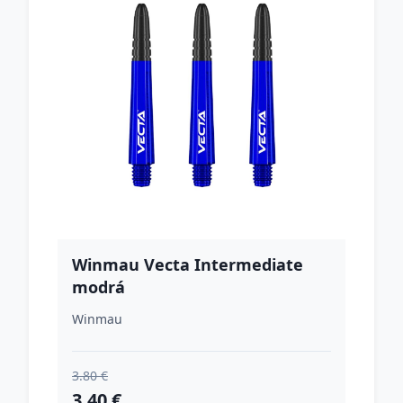
Winmau Vecta Intermediate
modrá
Winmau
3.80 €
3.40 €