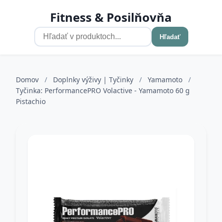
Fitness & Posilňovňa
Hľadať
Domov
/
Doplnky výživy | Tyčinky
/
Yamamoto
/
Tyčinka: PerformancePRO Volactive - Yamamoto 60 g
Pistachio