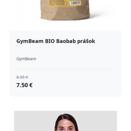
GymBeam BIO Baobab prášok
GymBeam
8.95 €
7.50 €