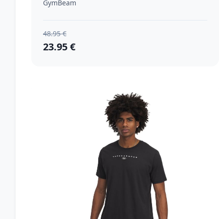
GymBeam
48.95 €
23.95 €