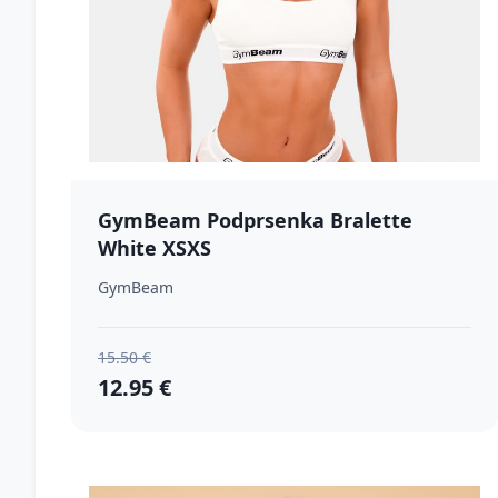
GymBeam Podprsenka Bralette
White XSXS
GymBeam
15.50 €
12.95 €