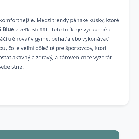
jkomfortnejšie. Medzi trendy pánske kúsky, ktoré
S Blue
v veľkosti XXL. Toto tričko je vyrobené z
páči trénovať v gyme, behať alebo vykonávať
, čo je veľmi dôležité pre športovcov, ktorí
ostať aktivný a zdravý, a zároveň chce vyzeráť