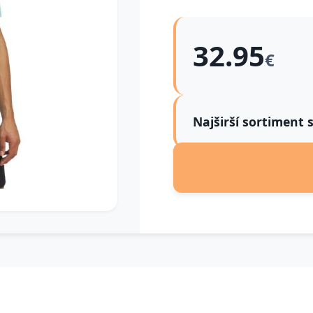
32.95
€
Najširší sortiment