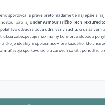
ého športovca, a práve preto hľadáme tie najlepšie a na
čnosťou, patrí aj
Under Armour Tričko Tech Textured S
oľahlivo odvádza pot a udrží vás v suchu, či už sa vám 
nštrukcia zabezpečuje maximálny komfort a slobodu pohybu
o tričko je ideálnym spoločником pre každého, kto chce z