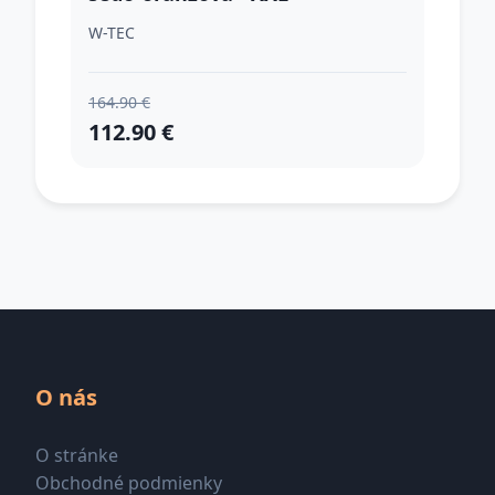
W-TEC
164.90 €
112.90 €
O nás
O stránke
Obchodné podmienky