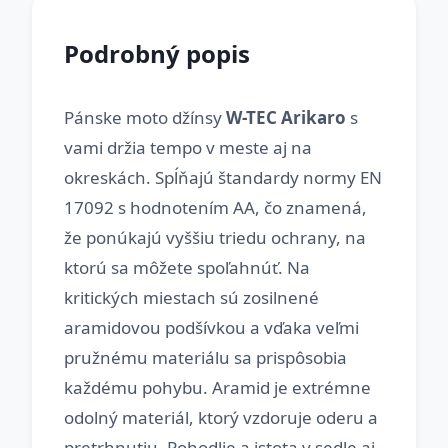
Podrobný popis
Pánske moto džínsy
W-TEC Arikaro
s
vami držia tempo v meste aj na
okreskách. Spĺňajú štandardy normy EN
17092 s hodnotením AA, čo znamená,
že ponúkajú vyššiu triedu ochrany, na
ktorú sa môžete spoľahnúť. Na
kritických miestach sú zosilnené
aramidovou podšívkou a vďaka veľmi
pružnému materiálu sa prispôsobia
každému pohybu. Aramid je extrémne
odolný materiál, ktorý vzdoruje oderu a
pretrhnutiu. Pohodlie a istota v sedle aj