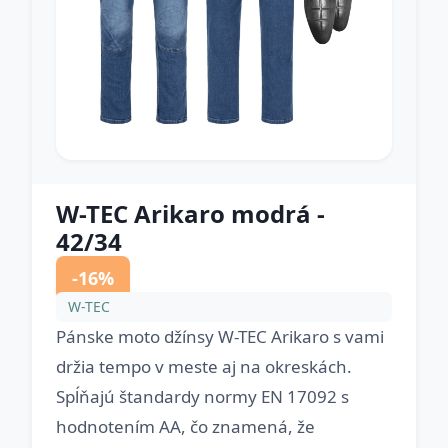
W-TEC Arikaro modrá -
42/34
-16%
W-TEC
Pánske moto džínsy W-TEC Arikaro s vami
držia tempo v meste aj na okreskách.
Spĺňajú štandardy normy EN 17092 s
hodnotením AA, čo znamená, že