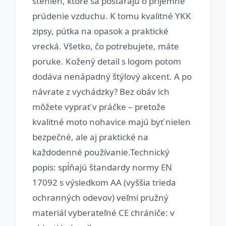
stehien, ktoré sa postarajú o príjemné
prúdenie vzduchu. K tomu kvalitné YKK
zipsy, pútka na opasok a praktické
vrecká. Všetko, čo potrebujete, máte
poruke. Kožený detail s logom potom
dodáva nenápadný štýlový akcent. A po
návrate z vychádzky? Bez obáv ich
môžete vyprať v práčke – pretože
kvalitné moto nohavice majú byť nielen
bezpečné, ale aj praktické na
každodenné používanie.Technický
popis: spĺňajú štandardy normy EN
17092 s výsledkom AA (vyššia trieda
ochranných odevov) veľmi pružný
materiál vyberateľné CE chrániče: v