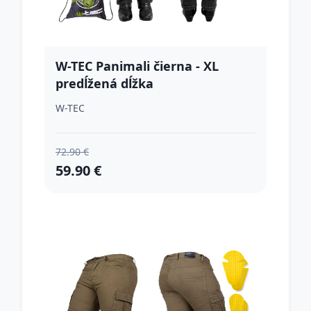
W-TEC Panimali čierna - XL
predĺžená dĺžka
W-TEC
72.90 €
59.90 €