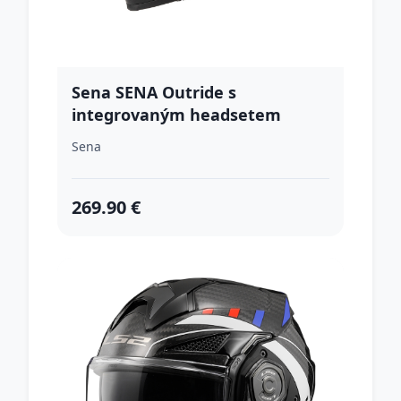
Sena SENA Outride s
integrovaným headsetem
matná černá matne čierna -
Sena
XXL (63-64)
269.90 €