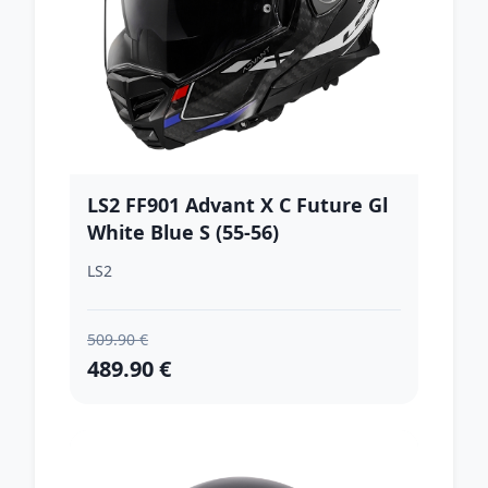
LS2 FF901 Advant X C Future Gl
White Blue S (55-56)
LS2
509.90 €
489.90 €