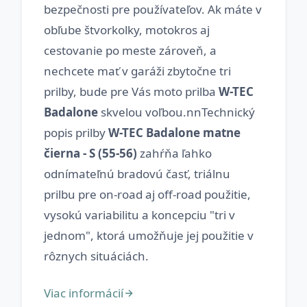
bezpečnosti pre používateľov. Ak máte v
obľube štvorkolky, motokros aj
cestovanie po meste zároveň, a
nechcete mať v garáži zbytočne tri
prilby, bude pre Vás moto prilba
W-TEC
Badalone
skvelou voľbou.nnTechnický
popis prilby
W-TEC Badalone matne
čierna - S (55-56)
zahŕňa ľahko
odnímateľnú bradovú časť, triálnu
prilbu pre on-road aj off-road použitie,
vysokú variabilitu a koncepciu "tri v
jednom", ktorá umožňuje jej použitie v