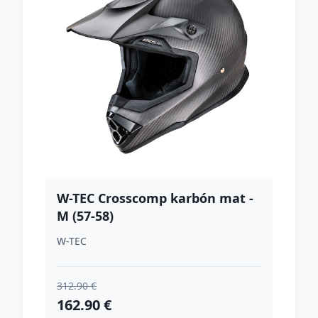
W-TEC Crosscomp karbón mat -
M (57-58)
W-TEC
312.90 €
162.90 €