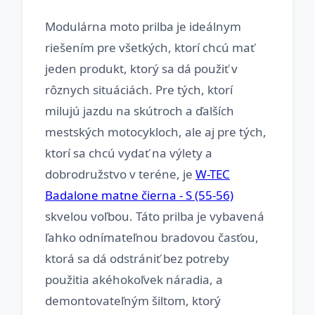
Modulárna moto prilba je ideálnym
riešením pre všetkých, ktorí chcú mať
jeden produkt, ktorý sa dá použiť v
rôznych situáciách. Pre tých, ktorí
milujú jazdu na skútroch a ďalších
mestských motocykloch, ale aj pre tých,
ktorí sa chcú vydať na výlety a
dobrodružstvo v teréne, je
W-TEC
Badalone matne čierna - S (55-56)
skvelou voľbou. Táto prilba je vybavená
ľahko odnímateľnou bradovou časťou,
ktorá sa dá odstrániť bez potreby
použitia akéhokoľvek náradia, a
demontovateľným šiltom, ktorý