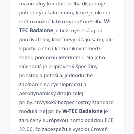
maximálny komfort prilba disponuje
pohodlným čalúnením, ktoré je okrem
iného možné ľahko vybrať.nnPrilba
W-
TEC Badalone
je tiež myslená aj na
používateľov, ktorí nevyrážajú sami, ale
v partii, a chcú komunikovať medzi
sebou pomocou interkomu. Na jeho
slúchadlá je pripravený špeciálny
priestor, a poteší aj jednoduché
zapínanie na rýchlopracku a
aerodynamický dizajn celej
prilby.nnVysoký bezpečnostný štandard
modulárnej prilby
W-TEC Badalone
je
zaručený európskou homologáciou ECE
22.06, čo zabezpečuje vysokú úroveň