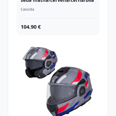
šedá matná/červená/černá/bílá
XXL (63-64)
Cassida
104.90 €